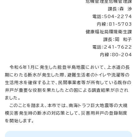
危機管理室危機管理課
課長：森 渉
電話：504-2274
内線：81-5703
健康福祉局環境衛生課
課長：岡 和子
電話：241-7622
内線：80-204
令和6年1月に発生した能登半島地震において、上水道の長
期にわたる断水が発生した際、避難生活者のトイレや洗濯等の
生活用水を確保する上で、民間事業者等が所有している既存の
井戸が重要な役割を果たしたとの国による調査結果が示され
ました。
このことを踏まえ、本市では、南海トラフ巨大地震等の大規
模災害発生時の断水の対応策として、災害用井戸の登録制度
を開始します。