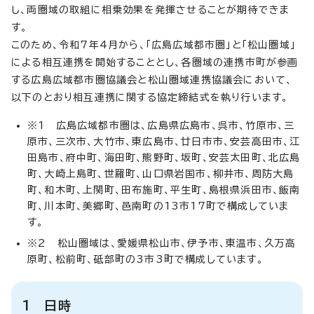
し、両圏域の取組に相乗効果を発揮させることが期待できま
す。
このため、令和7年4月から、「広島広域都市圏」と「松山圏域」
による相互連携を開始することとし、各圏域の連携市町が参画
する広島広域都市圏協議会と松山圏域連携協議会において、
以下のとおり相互連携に関する協定締結式を執り行います。
※1 広島広域都市圏は、広島県広島市、呉市、竹原市、三
原市、三次市、大竹市、東広島市、廿日市市、安芸高田市、江
田島市、府中町、海田町、熊野町、坂町、安芸太田町、北広島
町、大崎上島町、世羅町、山口県岩国市、柳井市、周防大島
町、和木町、上関町、田布施町、平生町、島根県浜田市、飯南
町、川本町、美郷町、邑南町の13市17町で構成していま
す。
※2 松山圏域は、愛媛県松山市、伊予市、東温市、久万高
原町、松前町、砥部町の3市3町で構成しています。
1 日時