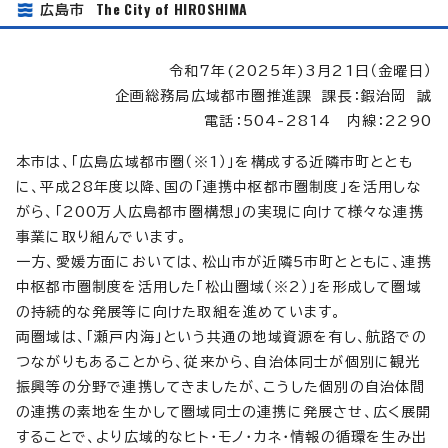
The City of HIROSHIMA
広島市
令和7年(2025年)3月21日（金曜日）
企画総務局広域都市圏推進課 課長：鍜治岡 誠
電話：504-2814 内線：2290
本市は、「広島広域都市圏（※1）」を構成する近隣市町ととも
に、平成28年度以降、国の「連携中枢都市圏制度」を活用しな
がら、「200万人広島都市圏構想」の実現に向けて様々な連携
事業に取り組んでいます。
一方、愛媛方面においては、松山市が近隣5市町とともに、連携
中枢都市圏制度を活用した「松山圏域（※2）」を形成して圏域
の持続的な発展等に向けた取組を進めています。
両圏域は、「瀬戸内海」という共通の地域資源を有し、航路での
つながりもあることから、従来から、自治体同士が個別に観光
振興等の分野で連携してきましたが、こうした個別の自治体間
の連携の素地を生かして圏域同士の連携に発展させ、広く展開
することで、より広域的なヒト・モノ・カネ・情報の循環を生み出