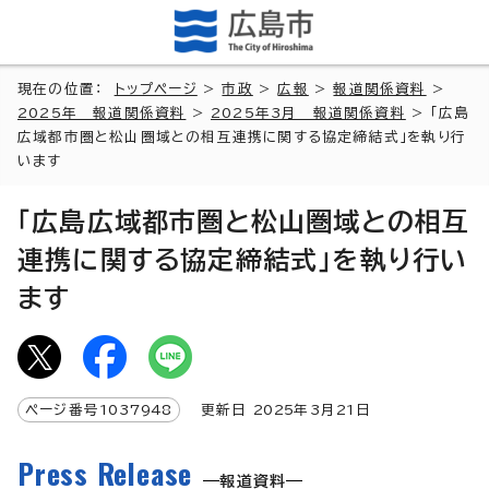
現在の位置：
トップページ
>
市政
>
広報
>
報道関係資料
>
2025年 報道関係資料
>
2025年3月 報道関係資料
> 「広島
広域都市圏と松山圏域との相互連携に関する協定締結式」を執り行
います
「広島広域都市圏と松山圏域との相互
連携に関する協定締結式」を執り行い
ます
ページ番号
1037948
更新日
2025
年3月
21
日
Press Release
報道資料