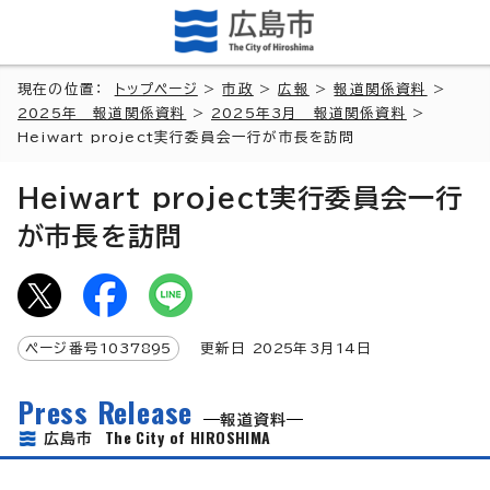
現在の位置：
トップページ
>
市政
>
広報
>
報道関係資料
>
2025年 報道関係資料
>
2025年3月 報道関係資料
>
Heiwart project実行委員会一行が市長を訪問
Heiwart project実行委員会一行
が市長を訪問
ページ番号
1037895
更新日
2025
年3月
14
日
Press Release
報道資料
The City of HIROSHIMA
広島市