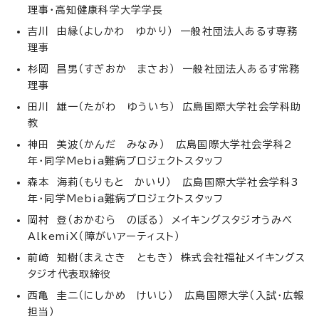
理事・高知健康科学大学学長
吉川 由縁（よしかわ ゆかり） 一般社団法人あるす専務
理事
杉岡 昌男（すぎおか まさお） 一般社団法人あるす常務
理事
田川 雄一（たがわ ゆういち） 広島国際大学社会学科助
教
神田 美波（かんだ みなみ） 広島国際大学社会学科2
年・同学Mebia難病プロジェクトスタッフ
森本 海莉（もりもと かいり） 広島国際大学社会学科3
年・同学Mebia難病プロジェクトスタッフ
岡村 登（おかむら のぼる） メイキングスタジオうみべ
AlkemiX（障がいアーティスト）
前﨑 知樹（まえさき ともき） 株式会社福祉メイキングス
タジオ代表取締役
西亀 圭二（にしかめ けいじ） 広島国際大学（入試・広報
担当）