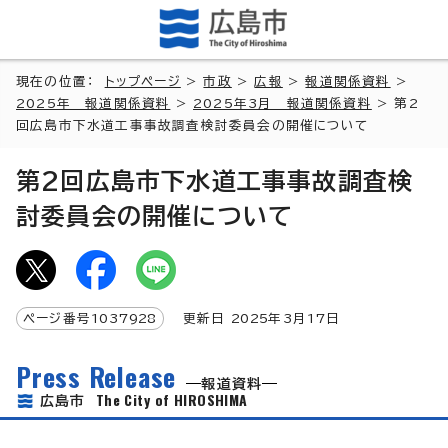
現在の位置：
トップページ
>
市政
>
広報
>
報道関係資料
>
2025年 報道関係資料
>
2025年3月 報道関係資料
> 第2
回広島市下水道工事事故調査検討委員会の開催について
第2回広島市下水道工事事故調査検
討委員会の開催について
ページ番号
1037928
更新日
2025
年3月
17
日
Press Release
報道資料
The City of HIROSHIMA
広島市