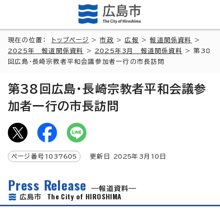
現在の位置：
トップページ
>
市政
>
広報
>
報道関係資料
>
2025年 報道関係資料
>
2025年3月 報道関係資料
> 第38
回広島・長崎宗教者平和会議参加者一行の市長訪問
第38回広島・長崎宗教者平和会議参
加者一行の市長訪問
ページ番号
1037605
更新日
2025
年3月
10
日
Press Release
報道資料
The City of HIROSHIMA
広島市