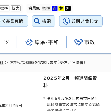
標準
拡大
背景色
よくある質問
検索
お問い合わせ
ーツ
原爆・平和
市政
料
> 林野火災訓練を実施します（安佐北消防署）
2025年2月 報道関係資
料
令和6年度第2回広島市国民健
康保険事業の運営に関する協議
5
年2月
25
日
会の開催について