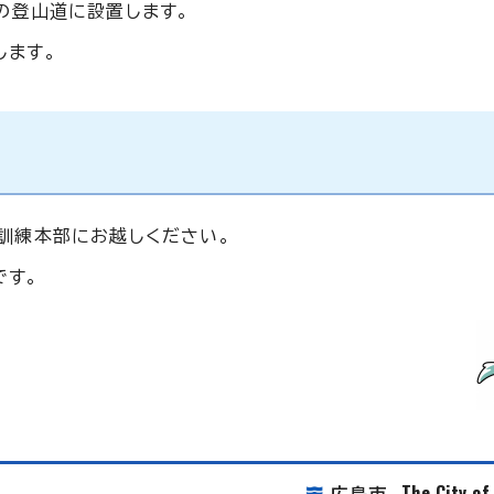
の登山道に設置します。
します。
訓練本部にお越しください。
です。
The City o