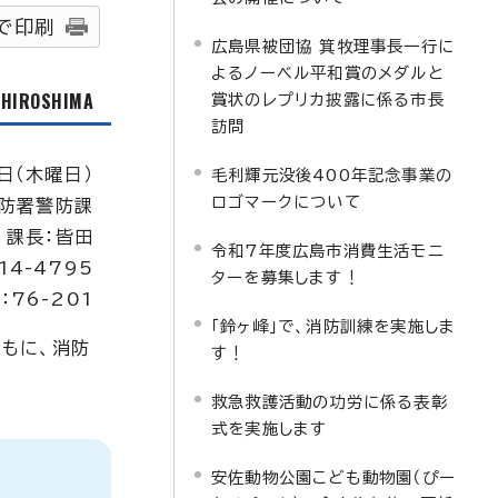
で印刷
広島県被団協 箕牧理事長一行に
よるノーベル平和賞のメダルと
f HIROSHIMA
賞状のレプリカ披露に係る市長
訪問
日（木曜日）
毛利輝元没後400年記念事業の
ロゴマークについて
防署警防課
課長：皆田
令和7年度広島市消費生活モニ
14-4795
ターを募集します！
：76-201
「鈴ヶ峰」で、消防訓練を実施しま
もに、消防
す！
救急救護活動の功労に係る表彰
式を実施します
安佐動物公園こども動物園（ぴー