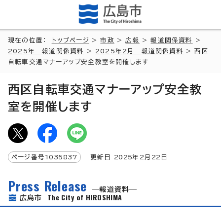
現在の位置：
トップページ
>
市政
>
広報
>
報道関係資料
>
2025年 報道関係資料
>
2025年2月 報道関係資料
> 西区
自転車交通マナーアップ安全教室を開催します
西区自転車交通マナーアップ安全教
室を開催します
ページ番号
1035837
更新日
2025
年2月
22
日
Press Release
報道資料
The City of HIROSHIMA
広島市