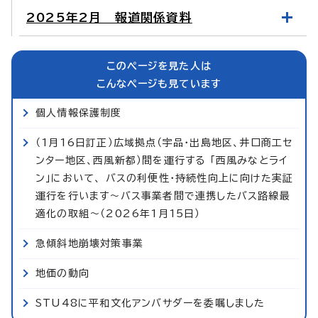
2025年2月 報道関係資料
このページを見た人は
こんなページも見ています
個人情報保護制度
（1月16日訂正）広域拠点（宇品・出島地区、井口商工セ
ンター地区、西風新都）間を運行する 「西風みなとライ
ン」において、 バスの利便性・持続性向上に向けた実証
運行を行います～バス事業者間で連携したバス路線最
適化の取組～（2026年1月15日）
急傾斜地崩壊対策事業
地価の動向
STU48に平和文化アンバサダーを委嘱しました