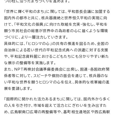
つの柱に沿ったまちづくりを進めます。
「世界に輝く平和のまち」に関しては、平和首長会議に加盟する
国内外の都市と共に、核兵器廃絶と世界恒久平和の実現に向
けて、「平和文化の振興」に向けた取組を充実・強化し、平和を
願う市民社会の総意が世界中の為政者の心に届くような環境
づくりに、より一層注力していきます。
具体的には、「ヒロシマの心」の共有の推進を図るため、全国の
自治体による若い世代の平和記念式典への派遣に対する支援
や、平和記念資料館におけるこどもたちにも分かりやすい新た
な展示の整備等を実施します。
また、NPT再検討会議準備委員会に出席し、国連・各国政府関
係者等に対して、スピーチや個別の面会を通じて、核兵器のな
い平和な世界を願うヒロシマの心を伝え、具体的な核軍縮の進
展を要請します。
「国際的に開かれた活力あるまち」に関しては、国内外から多く
の人を引き付け、市域を超えて活力とにぎわいを生み出すた
め、広島駅南口広場の再整備等や、基町相生通地区や西広島駅