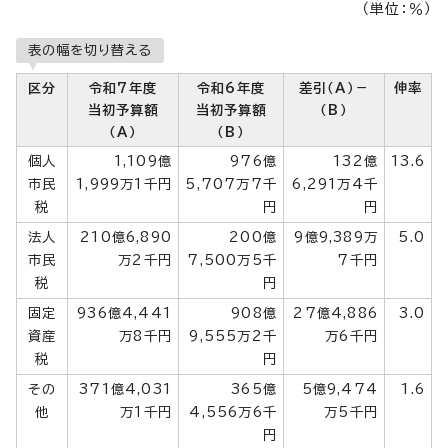
（単位：％）
表の幅を切り替える
区分
令和7年度
令和6年度
差引（A）－
伸率
当初予算額
当初予算額
（B）
（A）
（B）
個人
1,109億
976億
132億
13.6
市民
1,999万1千円
5,707万7千
6,291万4千
税
円
円
法人
210億6,890
200億
9億9,389万
5.0
市民
万2千円
7,500万5千
7千円
税
円
固定
936億4,441
908億
27億4,886
3.0
資産
万8千円
9,555万2千
万6千円
税
円
その
371億4,031
365億
5億9,474
1.6
他
万1千円
4,556万6千
万5千円
円