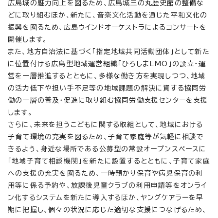
広島城の魅力向上を図るため、広島城三の丸歴史館の整備な
どに取り組むほか、新たに、音楽文化活動を通じた平和文化の
振興を図るため、広島ウインドオーケストラによるコンサートを
開催します。
また、地方自治法に基づく「指定地域共同活動団体」として新た
に位置付ける広島型地域運営組織「ひろしまLMO」の設立・運
営を一層推進するとともに、多様な働き方を実現しつつ、地域
の活力低下や担い手不足等の地域課題の解決に資する協同労
働の一層の普及・促進に取り組む協同労働支援センターを支援
します。
さらに、未来を担うこどもに関する取組として、地域における
子育て環境の充実を図るため、子育て家庭等が気軽に相談で
きるよう、身近な場所である公募型の常設オープンスペースに
「地域子育て相談機関」を新たに設置するとともに、子育て家庭
への支援の充実を図るため、一時預かり保育や病児保育の利
用等に係る予約や、放課後児童クラブの利用申請等をオンライ
ン化するシステムを新たに導入するほか、ヤングケアラーを早
期に把握し、個々の状況に応じた適切な支援につなげるため、