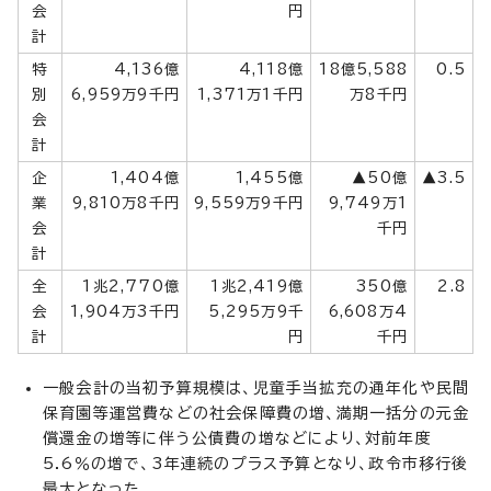
会
円
計
特
4,136億
4,118億
18億5,588
0.5
別
6,959万9千円
1,371万1千円
万8千円
会
計
企
1,404億
1,455億
▲50億
▲3.5
業
9,810万8千円
9,559万9千円
9,749万1
会
千円
計
全
1兆2,770億
1兆2,419億
350億
2.8
会
1,904万3千円
5,295万9千
6,608万4
計
円
千円
一般会計の当初予算規模は、児童手当拡充の通年化や民間
保育園等運営費などの社会保障費の増、満期一括分の元金
償還金の増等に伴う公債費の増などにより、対前年度
5.6％の増で、3年連続のプラス予算となり、政令市移行後
最大となった。