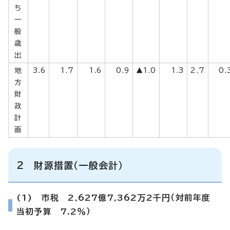
ち
一
般
歳
出
地
3.6
1.7
1.6
0.9
▲1.0
1.3
2.7
0.
方
財
政
計
画
2 財源措置（一般会計）
(1) 市税 2,627億7,362万2千円（対前年度
当初予算 7.2％）