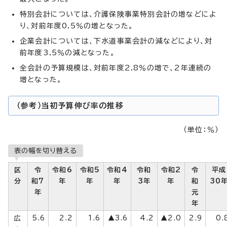
特別会計については、介護保険事業特別会計の増などによ
り、対前年度0.5％の増となった。
企業会計については、下水道事業会計の減などにより、対
前年度3.5％の減となった。
全会計の予算規模は、対前年度2.8％の増で、2年連続の
増となった。
（参考）当初予算伸び率の推移
（単位：％）
表の幅を切り替える
区
令
令和6
令和5
令和4
令和
令和2
令
平成
分
和7
年
年
年
3年
年
和
30
年
元
年
広
5.6
2.2
1.6
▲3.6
4.2
▲2.0
2.9
0.