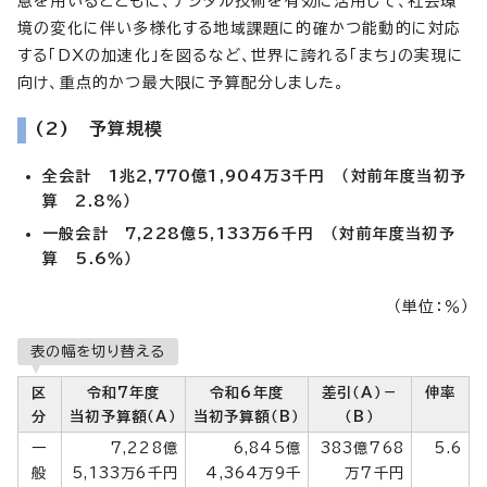
意を用いるとともに、デジタル技術を有効に活用して、社会環
境の変化に伴い多様化する地域課題に的確かつ能動的に対応
する「DXの加速化」を図るなど、世界に誇れる「まち」の実現に
向け、重点的かつ最大限に予算配分しました。
(2) 予算規模
全会計 1兆2,770億1,904万3千円 （対前年度当初予
算 2.8％）
一般会計 7,228億5,133万6千円 （対前年度当初予
算 5.6％）
（単位：％）
表の幅を切り替える
区
令和7年度
令和6年度
差引（A）－
伸率
分
当初予算額（A）
当初予算額（B）
（B）
一
7,228億
6,845億
383億768
5.6
般
5,133万6千円
4,364万9千
万7千円