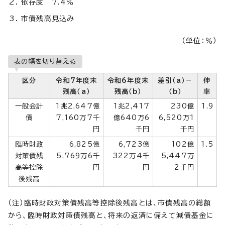
依存度 7.4％
市債残高見込み
（単位：％）
表の幅を切り替える
区分
令和7年度末
令和6年度末
差引（a）－
伸
残高（a）
残高（b）
（b）
率
一般会計
1兆2,647億
1兆2,417
230億
1.9
債
7,160万7千
億640万6
6,520万1
円
千円
千円
臨時財政
6,825億
6,723億
102億
1.5
対策債残
5,769万6千
322万4千
5,447万
高等控除
円
円
2千円
後残高
（注）臨時財政対策債残高等控除後残高とは、市債残高の総額
から、臨時財政対策債残高と、将来の返済に備えて減債基金に