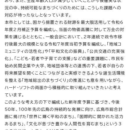
おり、また、生産年齢人口が減少していくことが今後確実な状
況の中、持続可能なまちづくりのためには、こうした課題への
対応が待ったなしとなっています。
本市としては、国から措置される財源を最大限活用して令和6
年度2月補正予算を編成し、当面の物価高騰に対して万全の対
策を講じるとともに、一般会計において、2年連続で政令市移
行後最大の規模となる令和7年度当初予算を編成し、「地域コ
ミュニティの活性化」や「平和文化の振興」、「公共交通の充実強
化」、「こども・若者や子育ての支援」などの重要課題に、市民を
始め民間企業や大学、地域団体等との連携の下、若者が自らの
将来展望を開くことにつながると実感できるような諸生活環境
を整える「地域総出のまちづくり」の推進にも意を用いながら、
ハード・ソフトの両面から積極的に取り組んでいきたいと考え
ています。
このような考え方の下で編成した新年度予算に基づき、今後
50年、100年先の広島の持続的な発展に向け、広島市総合計
画に掲げた「世界に輝く平和のまち」、「国際的に開かれた活力
あるまち」、「文化が息づき豊かな人間性を育むまち」という3