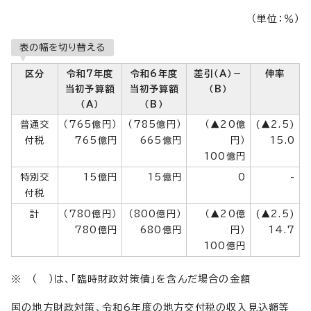
（単位：％）
表の幅を切り替える
区分
令和7年度
令和6年度
差引（A）－
伸率
当初予算額
当初予算額
（B）
（A）
（B）
普通交
（765億円）
（785億円）
（▲20億
(▲2.5)
付税
765億円
665億円
円）
15.0
100億円
特別交
15億円
15億円
0
-
付税
計
（780億円）
（800億円）
（▲20億
(▲2.5)
780億円
680億円
円）
14.7
100億円
※ （ ）は、「臨時財政対策債」を含んだ場合の金額
国の地方財政対策、令和6年度の地方交付税の収入見込額等