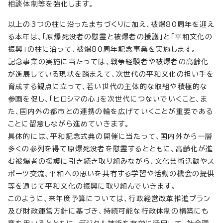
相談体制等を強化します。
以上の3つの柱に沿ったまちづくりに加え、被爆80周年を迎え
る本年は、「原爆死没者の慰霊と被爆者の援護」と「平和文化の
振興」の柱に沿って、被爆80周年記念事業を実施します。
記念事業の実施に当たっては、戦争経験者や被爆者の高齢化
が進展している現状を踏まえて、次世代の平和文化の担い手を
育成する観点に立って、若い世代の主体的な取組や積極的な
参画を促し、「ヒロシマの心」を次世代につないでいくこと、ま
た、国内外の都市との連携の輪を広げていくことが重要である
ことに留意しながら進めていきます。
具体的には、平和記念式典の開催に当たって、国内外から一層
多くの参列を得て原爆死没者を慰霊するとともに、高齢化が進
む被爆者の援護に引き続き取り組みながら、文化芸術活動やス
ポーツ交流、平和への思いを共有する学習や活動の機会の提供
等を通じて平和文化の振興に取り組んでいきます。
このように、来年度予算については、行政経営改革推進プラン
及び財政運営方針に基づき、持続可能な行政体制の構築にも