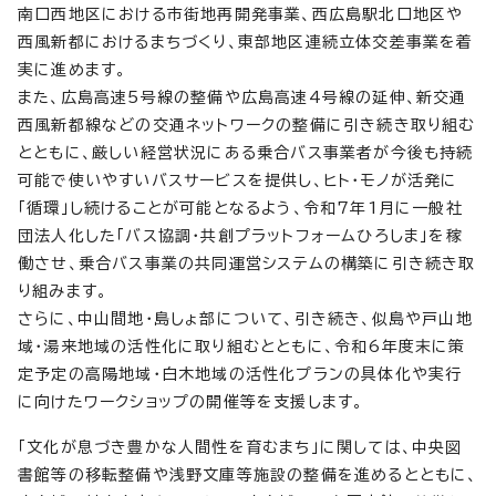
南口西地区における市街地再開発事業、西広島駅北口地区や
西風新都におけるまちづくり、東部地区連続立体交差事業を着
実に進めます。
また、広島高速5号線の整備や広島高速4号線の延伸、新交通
西風新都線などの交通ネットワークの整備に引き続き取り組む
とともに、厳しい経営状況にある乗合バス事業者が今後も持続
可能で使いやすいバスサービスを提供し、ヒト・モノが活発に
「循環」し続けることが可能となるよう、令和7年1月に一般社
団法人化した「バス協調・共創プラットフォームひろしま」を稼
働させ、乗合バス事業の共同運営システムの構築に引き続き取
り組みます。
さらに、中山間地・島しょ部について、引き続き、似島や戸山地
域・湯来地域の活性化に取り組むとともに、令和6年度末に策
定予定の高陽地域・白木地域の活性化プランの具体化や実行
に向けたワークショップの開催等を支援します。
「文化が息づき豊かな人間性を育むまち」に関しては、中央図
書館等の移転整備や浅野文庫等施設の整備を進めるとともに、