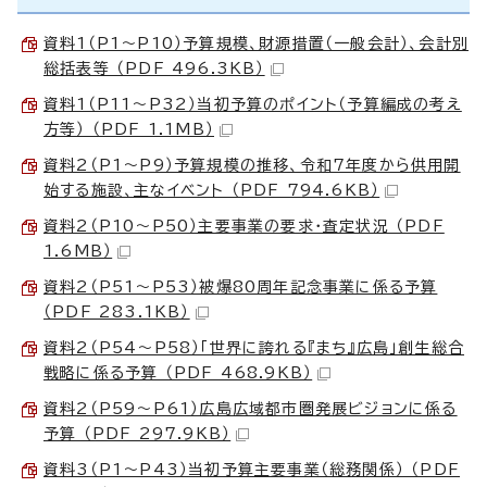
資料1（P1～P10）予算規模、財源措置（一般会計）、会計別
総括表等 （PDF 496.3KB）
資料1（P11～P32）当初予算のポイント（予算編成の考え
方等） （PDF 1.1MB）
資料2（P1～P9）予算規模の推移、令和7年度から供用開
始する施設、主なイベント （PDF 794.6KB）
資料2（P10～P50）主要事業の要求・査定状況 （PDF
1.6MB）
資料2（P51～P53）被爆80周年記念事業に係る予算
（PDF 283.1KB）
資料2（P54～P58）「世界に誇れる『まち』広島」創生総合
戦略に係る予算 （PDF 468.9KB）
資料2（P59～P61）広島広域都市圏発展ビジョンに係る
予算 （PDF 297.9KB）
資料3（P1～P43）当初予算主要事業（総務関係） （PDF