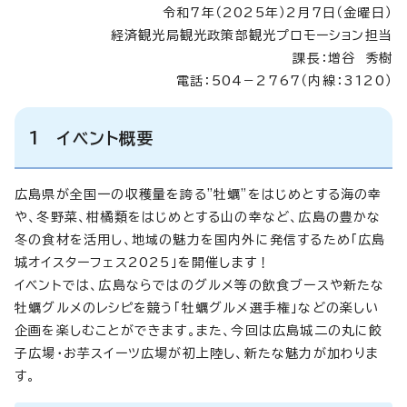
令和7年（2025年）2月7日（金曜日）
経済観光局観光政策部観光プロモーション担当
課長：増谷 秀樹
電話：504－2767（内線：3120）
1 イベント概要
広島県が全国一の収穫量を誇る"牡蠣"をはじめとする海の幸
や、冬野菜、柑橘類をはじめとする山の幸など、広島の豊かな
冬の食材を活用し、地域の魅力を国内外に発信するため「広島
城オイスターフェス2025」を開催します！
イベントでは、広島ならではのグルメ等の飲食ブースや新たな
牡蠣グルメのレシピを競う「牡蠣グルメ選手権」などの楽しい
企画を楽しむことができます。また、今回は広島城二の丸に餃
子広場・お芋スイーツ広場が初上陸し、新たな魅力が加わりま
す。