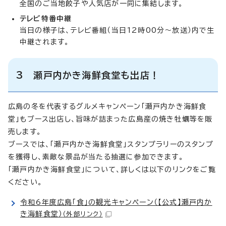
全国のご当地餃子や人気店が一同に集結します。
テレビ特番中継
当日の様子は、テレビ番組（当日12時00分～放送）内で生
中継されます。
3 瀬戸内かき海鮮食堂も出店！
広島の冬を代表するグルメキャンペーン「瀬戸内かき海鮮食
堂」もブース出店し、旨味が詰まった広島産の焼き牡蠣等を販
売します。
ブースでは、「瀬戸内かき海鮮食堂」スタンプラリーのスタンプ
を獲得し、素敵な景品が当たる抽選に参加できます。
「瀬戸内かき海鮮食堂」について、詳しくは以下のリンクをご覧
ください。
令和6年度広島「食」の観光キャンペーン（【公式】瀬戸内か
き海鮮食堂）
（外部リンク）