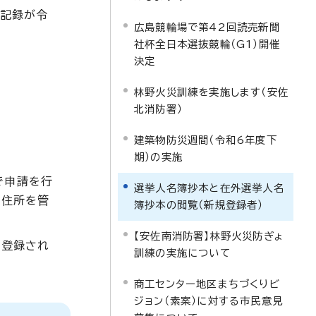
の記録が令
広島競輪場で第42回読売新聞
社杯全日本選抜競輪（G1）開催
決定
林野火災訓練を実施します（安佐
北消防署）
建築物防災週間（令和6年度下
期）の実施
で申請を行
選挙人名簿抄本と在外選挙人名
の住所を管
簿抄本の閲覧（新規登録者）
【安佐南消防署】林野火災防ぎょ
に登録され
訓練の実施について
商工センター地区まちづくりビ
ジョン（素案）に対する市民意見