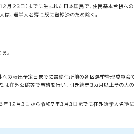
年12月23日）までに生まれた日本国民で、住民基本台帳へ
の人は、選挙人名簿に既に登録済のため除く。
なる。
外への転出予定日までに最終住所地の各区選挙管理委員会
または在外公館等で申請を行い、引き続き3カ月以上その人
6年12月3日から令和7年3月3日までに在外選挙人名簿