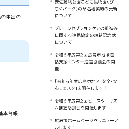
安佐動物公園こども動物園（ぴー
ちくパーク）の命名権契約の更新
について
議の申出の
プレコンセプションケアの推進等
に関する連携協定の締結記念式
について
令和6年度第2回広島市地域包
括支援センター運営協議会の開
催
「令和6年度広島東地区 安全・安
心フェスタ」を開催します！
令和6年度第2回ピースツーリズ
ム推進懇談会を開催します
基本台帳に
広島市ホームページをリニューア
ルします！