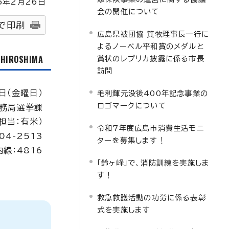
5
年2月
26
日
会の開催について
で印刷
広島県被団協 箕牧理事長一行に
よるノーベル平和賞のメダルと
f HIROSHIMA
賞状のレプリカ披露に係る市長
訪問
日（金曜日）
毛利輝元没後400年記念事業の
ロゴマークについて
務局選挙課
（担当：有米）
令和7年度広島市消費生活モニ
04-2513
ターを募集します！
内線：4816
「鈴ヶ峰」で、消防訓練を実施しま
す！
救急救護活動の功労に係る表彰
式を実施します