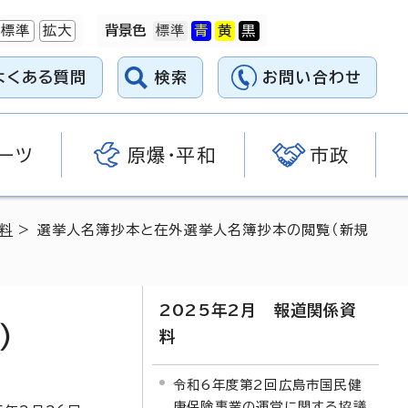
標準
拡大
背景色
よくある質問
検索
お問い合わせ
ーツ
原爆・平和
市政
料
> 選挙人名簿抄本と在外選挙人名簿抄本の閲覧（新規
2025年2月 報道関係資
）
料
令和6年度第2回広島市国民健
康保険事業の運営に関する協議