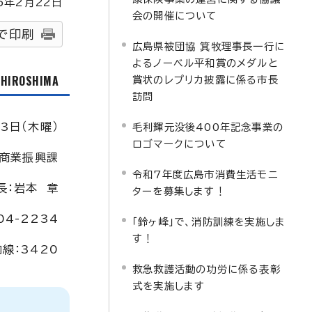
5
年2月
22
日
会の開催について
で印刷
広島県被団協 箕牧理事長一行に
よるノーベル平和賞のメダルと
f HIROSHIMA
賞状のレプリカ披露に係る市長
訪問
3日（木曜）
毛利輝元没後400年記念事業の
ロゴマークについて
商業振興課
令和7年度広島市消費生活モニ
長：岩本 章
ターを募集します！
04-2234
「鈴ヶ峰」で、消防訓練を実施しま
す！
内線：3420
救急救護活動の功労に係る表彰
式を実施します