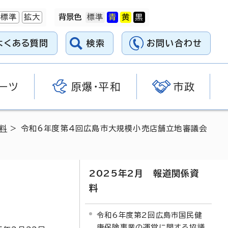
標準
拡大
背景色
よくある質問
検索
お問い合わせ
ーツ
原爆・平和
市政
料
> 令和6年度第4回広島市大規模小売店舗立地審議会
2025年2月 報道関係資
催
料
令和6年度第2回広島市国民健
康保険事業の運営に関する協議