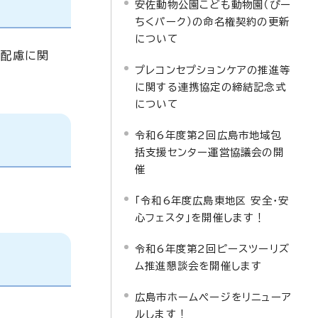
安佐動物公園こども動物園（ぴー
ちくパーク）の命名権契約の更新
について
な配慮に関
プレコンセプションケアの推進等
に関する連携協定の締結記念式
について
令和6年度第2回広島市地域包
括支援センター運営協議会の開
催
「令和6年度広島東地区 安全・安
心フェスタ」を開催します！
令和6年度第2回ピースツーリズ
ム推進懇談会を開催します
広島市ホームページをリニューア
ルします！