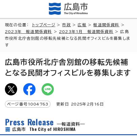
現在の位置：
トップページ
>
市政
>
広報
>
報道関係資料
>
2023年 報道関係資料
>
2023年1月 報道関係資料
> 広島
市役所北庁舎別館の移転先候補となる民間オフィスビルを募集しま
す
広島市役所北庁舎別館の移転先候補
となる民間オフィスビルを募集します
ページ番号
1004763
更新日
2025
年2月
16
日
Press Release
報道資料
The City of HIROSHIMA
広島市