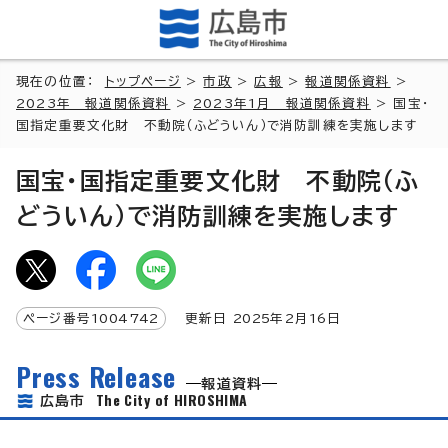
現在の位置：
トップページ
>
市政
>
広報
>
報道関係資料
>
2023年 報道関係資料
>
2023年1月 報道関係資料
> 国宝・
国指定重要文化財 不動院（ふどういん）で消防訓練を実施します
国宝・国指定重要文化財 不動院（ふ
どういん）で消防訓練を実施します
ページ番号
1004742
更新日
2025
年2月
16
日
Press Release
報道資料
The City of HIROSHIMA
広島市