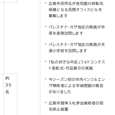
広島市役所北庁舎別館の移転先
候補となる民間オフィスビルを
募集します
パレスチナ・ガザ地区の教員が市
長を表敬訪問します
パレスチナ・ガザ地区の教員が天
満小学校を訪問します
「私の好きな中区」フォトコンテス
ト表彰式・作品展示の実施
自
約
今シーズン初の市内インフルエン
発
35
ザ様疾患による学級閉鎖の報告
がありました
名
広島市競争入札参加資格者の指
名停止措置