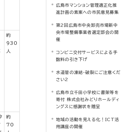
広島市マンション管理適正化推
進計画の素案への市民意見募集
第2回広島市中央卸売市場新中
央市場整備事業者選定部会の開
約
催
930
高
人
コンビニ交付サービスによる手
数料の引き下げ
水道管の凍結・破裂にご注意くだ
さい2
広島市立千田小学校に書架等を
寄付 株式会社みどりホールディ
ングスに感謝状を贈呈
汐
約
地域の活動を見える化！ICT活
て
70
用講座の開催