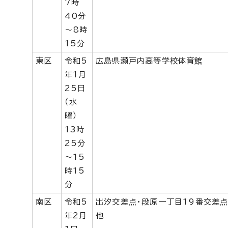
7時
40分
～8時
15分
東区
令和5
広島県瀬戸内高等学校体育館
年1月
25日
（水
曜）
13時
25分
～15
時15
分
南区
令和5
出汐交差点・段原一丁目19番交差
年2月
他