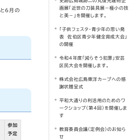
史跡広島城跡二の丸復元建物企
画展「近世の刀装具展－極小の技
と6月の
と美－」を開催します。
「子供フェスタ・青少年の思い発
表 佐伯区青少年健全育成大会」
の開催
令和4年度「減らそう犯罪」安芸
区民大会を開催します。
株式会社広島東洋カープへの感
謝状贈呈式
平和大通りの利活用のためのワ
ークショップ（第4回）を開催しま
す
参加
教育委員会議（定例会）のお知ら
予定
せ