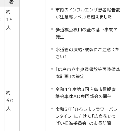
者
市内のインフルエンザ患者報告数
約
が注意報レベルを超えました
車
15
人
歩道橋点検口の蓋の落下事故の
発生
水道管の凍結・破裂にご注意くだ
さい1
「広島市立中央図書館等再整備基
本計画」の策定
令和4年度第3回広島市景観審
約
議会車体AD専門部会の開催
て
60
人
令和5年「ひろしまフラワーバレ
ンタイン」に向けた「広島花いっ
ぱい推進委員会」の市長訪問