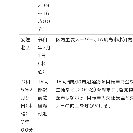
20分
～16
時00
分
安佐
令和5
区内主要スーパー、JA広島市小河
北区
年2月
1日
（水
曜）
令和
JR可
JR可部駅の周辺道路を自転車で登
5年2
部駅
生徒など（200名）を対象に、啓発
月9
前駐
配布しながら、自転車の交通安全と
日（木
輪場
ナーの向上を呼びかける。
曜）
付近
7時
00分