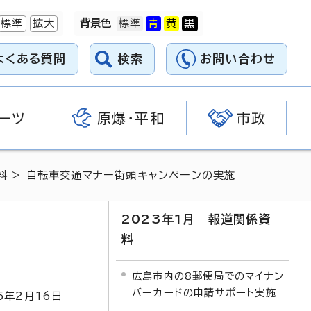
標準
拡大
背景色
よくある質問
検索
お問い合わせ
ーツ
原爆・平和
市政
料
> 自転車交通マナー街頭キャンペーンの実施
2023年1月 報道関係資
料
広島市内の8郵便局でのマイナン
バーカードの申請サポート実施
5
年2月
16
日