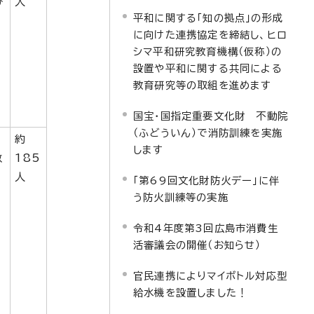
び
人
平和に関する「知の拠点」の形成
に向けた連携協定を締結し、ヒロ
シマ平和研究教育機構（仮称）の
設置や平和に関する共同による
教育研究等の取組を進めます
国宝・国指定重要文化財 不動院
（ふどういん）で消防訓練を実施
約
します
教
185
人
「第69回文化財防火デー」に伴
う防火訓練等の実施
令和4年度第3回広島市消費生
活審議会の開催（お知らせ）
官民連携によりマイボトル対応型
給水機を設置しました！