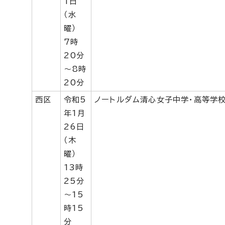
1日
（水
曜）
7時
20分
～8時
20分
西区
令和5
ノートルダム清心女子中学・高等学
年1月
26日
（木
曜）
13時
25分
～15
時15
分