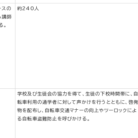
ースの
約240人
ら講師
る。
学校及び生徒会の協力を得て、生徒の下校時間帯に、
転車利用の通学者に対して声かけを行うとともに、啓
物を配布し、自転車交通マナーの向上やツーロックによ
る自転車盗難防止を呼びかける。