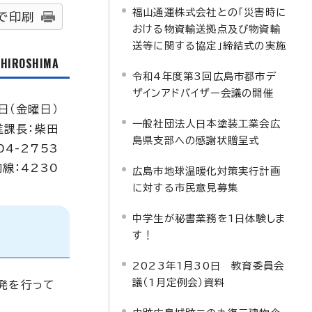
福山通運株式会社との「災害時に
で印刷
おける物資輸送拠点及び物資輸
送等に関する協定」締結式の実施
f HIROSHIMA
令和4年度第3回広島市都市デ
ザインアドバイザー会議の開催
日（金曜日）
一般社団法人日本塗装工業会広
進課長：柴田
島県支部への感謝状贈呈式
04-2753
内線：4230
広島市地球温暖化対策実行計画
に対する市民意見募集
中学生が秘書業務を1日体験しま
す！
2023年1月30日 教育委員会
議（1月定例会）資料
発を行って