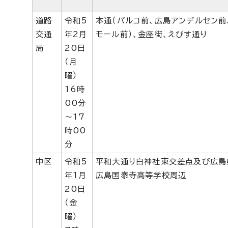
道路
令和5
本通（パルコ前、広島アンデルセン前
交通
年2月
モール前）、金座街、えびす通り
局
20日
（月
曜）
16時
00分
～17
時00
分
中区
令和5
平和大通り白神社東交差点及び広島
年1月
広島国泰寺高等学校周辺
20日
（金
曜）