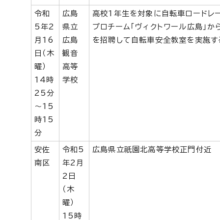
令和
広島
高校1年生を対象に自転車ロードレ
5年2
県立
プロチーム「ヴィクトワール広島」か
月16
広島
を招聘して自転車安全教室を実施す
日（木
観音
曜）
高等
14時
学校
25分
～15
時15
分
安佐
令和5
広島県立祇園北高等学校正門付近
南区
年2月
2日
（木
曜）
15時