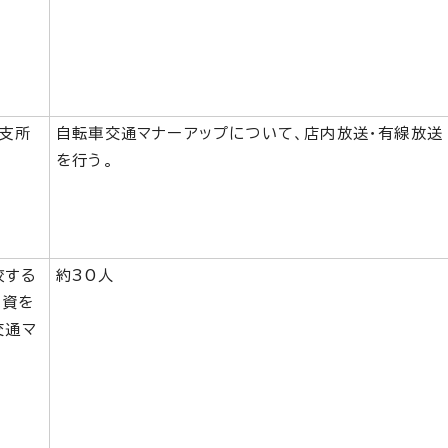
内支所
自転車交通マナーアップについて、店内放送・有線放送
を行う。
校する
約30人
物資を
交通マ