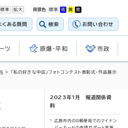
標準
拡大
背景色
よくある質問
検索
お問い合わせ
ーツ
原爆・平和
市政
料
> 「私の好きな中区」フォトコンテスト表彰式・作品展示
2023年1月 報道関係資
施
料
広島市内の8郵便局でのマイナン
バーカードの申請サポート実施