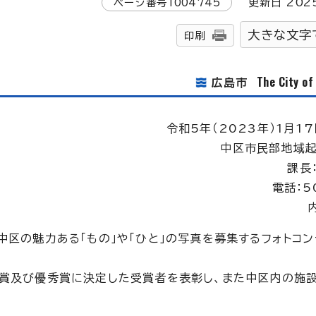
ページ番号
1004745
更新日
202
大きな文字
印刷
The City o
広島市
令和5年（2023年）1月17
中区市民部地域起
課長
電話：5
中区の魅力ある「もの」や「ひと」の写真を募集するフォトコン
秀賞及び優秀賞に決定した受賞者を表彰し、また中区内の施