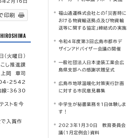
5
年2月
16
日
福山通運株式会社との「災害時に
で印刷
おける物資輸送拠点及び物資輸
送等に関する協定」締結式の実施
f HIROSHIMA
令和4年度第3回広島市都市デ
ザインアドバイザー会議の開催
日（火曜日）
一般社団法人日本塗装工業会広
こし推進課
島県支部への感謝状贈呈式
：上岡 章司
04-2542
広島市地球温暖化対策実行計画
内線：3630
に対する市民意見募集
テストを今
中学生が秘書業務を1日体験しま
す！
設で入賞作
2023年1月30日 教育委員会
議（1月定例会）資料