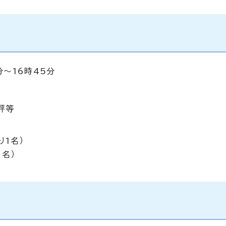
分～16時45分
評等
り1名）
1名）