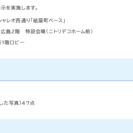
展示を実施します。
シャレオ西通り「紙屋町ベース」
ン広島2階 特設会場（ニトリデコホーム前）
所1階ロビー
した写真）47点