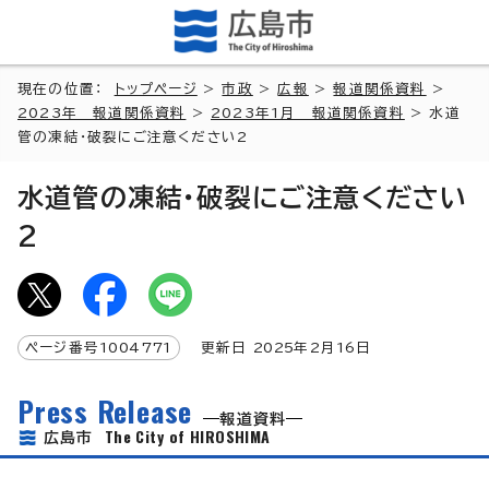
現在の位置：
トップページ
>
市政
>
広報
>
報道関係資料
>
2023年 報道関係資料
>
2023年1月 報道関係資料
> 水道
管の凍結・破裂にご注意ください2
水道管の凍結・破裂にご注意ください
2
ページ番号
1004771
更新日
2025
年2月
16
日
Press Release
報道資料
The City of HIROSHIMA
広島市