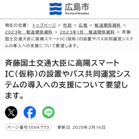
現在の位置：
トップページ
>
市政
>
広報
>
報道関係資料
>
2023年 報道関係資料
>
2023年1月 報道関係資料
> 斉藤
国土交通大臣に高陽スマートIC（仮称）の設置やバス共同運営システ
ムの導入への支援について要望します。
斉藤国土交通大臣に高陽スマート
IC（仮称）の設置やバス共同運営シス
テムの導入への支援について要望し
ます。
ページ番号
1004773
更新日
2025
年2月
16
日