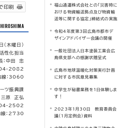
福山通運株式会社との「災害時に
で印刷
おける物資輸送拠点及び物資輸
送等に関する協定」締結式の実施
f HIROSHIMA
令和4年度第3回広島市都市デ
ザインアドバイザー会議の開催
日（木曜日）
一般社団法人日本塗装工業会広
活性化担当
島県支部への感謝状贈呈式
長：中田 忠
04-2082
広島市地球温暖化対策実行計画
内線：3060
に対する市民意見募集
ーツ振興課
中学生が秘書業務を1日体験しま
す！
：三原 正弘
04-2502
2023年1月30日 教育委員会
線：2730
議（1月定例会）資料