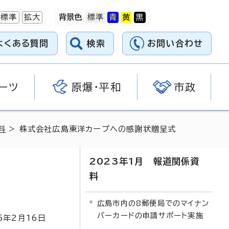
標準
拡大
背景色
よくある質問
検索
お問い合わせ
ーツ
原爆・平和
市政
料
> 株式会社広島東洋カープへの感謝状贈呈式
2023年1月 報道関係資
料
広島市内の8郵便局でのマイナン
バーカードの申請サポート実施
5
年2月
16
日