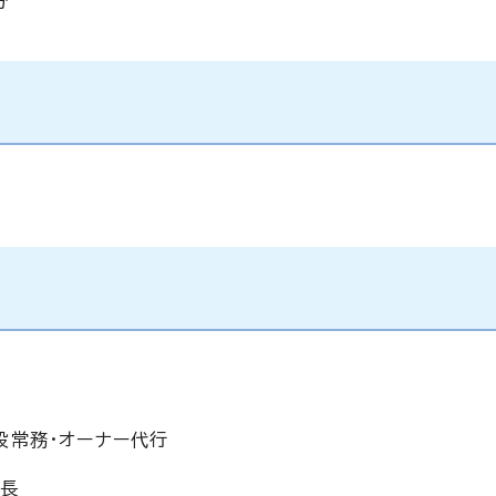
分
役常務・オーナー代行
部長