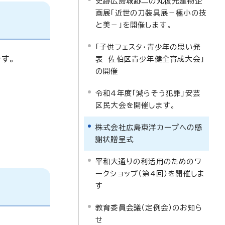
史跡広島城跡二の丸復元建物企
画展「近世の刀装具展－極小の技
と美－」を開催します。
「子供フェスタ・青少年の思い発
す。
表 佐伯区青少年健全育成大会」
の開催
令和4年度「減らそう犯罪」安芸
区民大会を開催します。
株式会社広島東洋カープへの感
謝状贈呈式
平和大通りの利活用のためのワ
ークショップ（第4回）を開催しま
す
教育委員会議（定例会）のお知ら
せ