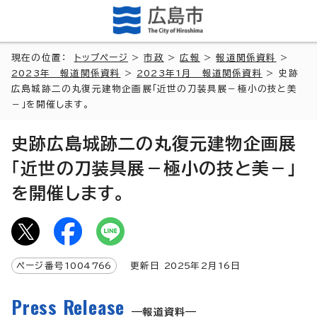
現在の位置：
トップページ
>
市政
>
広報
>
報道関係資料
>
2023年 報道関係資料
>
2023年1月 報道関係資料
> 史跡
広島城跡二の丸復元建物企画展「近世の刀装具展－極小の技と美
－」を開催します。
史跡広島城跡二の丸復元建物企画展
「近世の刀装具展－極小の技と美－」
を開催します。
ページ番号
1004766
更新日
2025
年2月
16
日
Press Release
報道資料