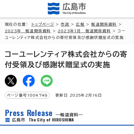
現在の位置：
トップページ
>
市政
>
広報
>
報道関係資料
>
2023年 報道関係資料
>
2023年1月 報道関係資料
> コー
ユーレンティア株式会社からの寄付受領及び感謝状贈呈式の実施
コーユーレンティア株式会社からの寄
付受領及び感謝状贈呈式の実施
ページ番号
1004749
更新日
2025
年2月
16
日
Press Release
報道資料
The City of HIROSHIMA
広島市