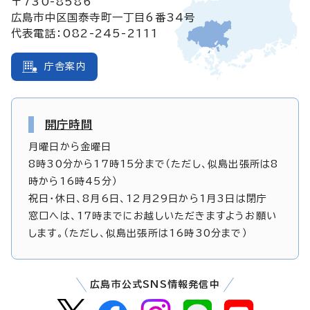
〒730-8586
広島市中区国泰寺町一丁目6番34号
代表電話：082-245-2111
庁舎案内
開庁時間
月曜日から金曜日
8時30分から17時15分まで（ただし、似島出張所は8
時から16時45分）
祝日・休日、8月6日、12月29日から1月3日は閉庁
窓口へは、17時までにお越しいただきますようお願い
します。（ただし、似島出張所は16時30分まで）
広島市公式SNS情報発信中