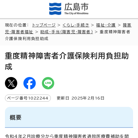
現在の位置：
トップページ
>
くらし・手続き
>
福祉・介護
>
障害
児・障害者福祉
>
助成・手当（障害児・障害者）
> 重度精神障害者
介護保険利用負担助成
重度精神障害者介護保険利用負担助
成
ページ番号
1022244
更新日
2025
年2月
16
日
概要
令和4年2月診療分から重度精神障害者通院医療費補助を開