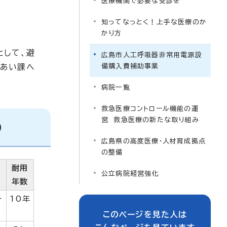
医療機関で必要な受診を
知ってなっとく！上手な医療のか
かり方
として、避
広島市人工呼吸器非常用電源設
えあい課へ
備購入費補助事業
病院一覧
救急医療コントロール機能の運
営 救急医療の新たな取り組み
）
広島県の高度医療・人材育成拠点
の整備
耐用
公立病院経営強化
年数
ー
10年
このページを見た人は