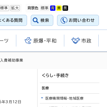
標準
拡大
背景色
よくある質問
検索
お問い合わせ
ーツ
原爆・平和
市政
購入費補助事業
くらし・手続き
医療
医療機関情報・地域医療
6
年3月
12
日