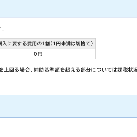
。
購入に要する費用の
1
割
（1円未満は切捨て）
0
円
）を上回る場合、補助基準額を超える部分については課税状