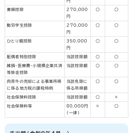
円
寡婦控除
270,000
○
○
円
勤労学生控除
270,000
○
○
円
ひとり親控除
350,000
○
○
円
配偶者特別控除
当該控除額
○
○
雑損・医療費・小規模企業共済
当該控除額
○
○
等掛金控除
肉用牛の売却による事業所得
当該免除に
○
○
に係る地方税の課税特例
係る所得額
社会保険料控除
当該控除額
○
×
社会保険料等
80,000円
×
○
（一律）