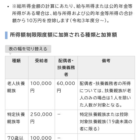
※総所得金額の計算にあたり、給与所得または公的年金等
所得がある場合は、給与所得および公的年金等所得の合計
額から10万円を控除します（令和3年度分～）。
所得額制限限度額に加算される種類と加算額
表の幅を切り替える
種類
受給者
配偶者・
備考
扶養義務
者
老人扶養
100,000
60,000
配偶者・扶養義務者の所得
親族
円
円
については、扶養親族が老
人のみの場合は1人を除い
た人数が対象となる。
特定扶養
250,000
－
特定扶養親族または控除
親族等
円
対象扶養親族（19歳未満の
者に限る）
70歳以
100,000
－