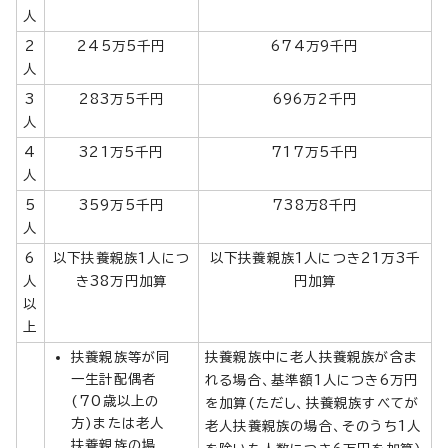
人
2
245万5千円
674万9千円
人
3
283万5千円
696万2千円
人
4
321万5千円
717万5千円
人
5
359万5千円
738万8千円
人
6
以下扶養親族1人につ
以下扶養親族1人につき21万3千
人
き38万円加算
円加算
以
上
扶養親族等が同
扶養親族中に老人扶養親族が含ま
一生計配偶者
れる場合、基準額1人につき6万円
(70歳以上の
を加算(ただし、扶養親族すべてが
方)または老人
老人扶養親族の場合、そのうち1人
扶養親族の場