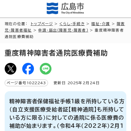
現在の位置：
トップページ
>
くらし・手続き
>
福祉・介護
>
障害
児・障害者福祉
>
申請・届出（障害児・障害者）
> 重度精神障害者
通院医療費補助
重度精神障害者通院医療費補助
ページ番号
1022243
更新日
2025
年2月
24
日
精神障害者保健福祉手帳1級を所持している方
（自立支援医療受給者証【精神通院】も所持して
いる方に限る）に対しての通院に係る医療費の
補助が始まります。（令和4年（2022年）2月1