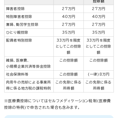
控除額
障害者控除
27万円
27万円
特別障害者控除
40万円
40万円
寡婦、勤労学生控除
27万円
27万円
ひとり親控除
35万円
35万円
配偶者特別控除
33万円を限度
33万円を限度
としてこの控除
としてこの控除
額
額
雑損、医療費、
この控除額
この控除額
小規模企業共済等掛金控除
社会保険料等
この控除額
(一律)8万円
肉用牛の売却による事業所
この免除に係る
この免除に係る
得に係る地方税の課税特例
所得額
所得額
※医療費控除についてはセルフメディケーション税制(医療費
控除の特例)で申告された場合も含みます。