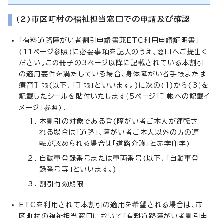
(2)市区町村の福祉担当窓口での申請及び確認
「有料道路障がい者割引申請書兼ETC利用申請証明書」
(11ページ参照)に必要事項を記入のうえ、窓口へご提出く
ださい。この冊子の3ページ以降に記載されている本割引
の適用要件を満たしている場合、身体障がい者手帳または
療育手帳(以下、「手帳」といいます。)に次の(1)から(3)を
記載したシールを貼付いたします(5ページ「手帳への記載イ
メージ」参照)。
本割引の対象である旨(障がい者ご本人が運転さ
れる場合は「道路」、障がい者ご本人以外の方の運
転が認められる場合は「道路介護」と赤字印字)
自動車登録番号または車両番号(以下、「自動車登
録番号等」といいます。)
割引有効期限
ETCを利用されて本割引の適用を希望される場合は、市
区町村の福祉担当窓口において「有料道路障がい者割引申