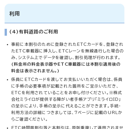
利用
(4)有料道路のご利用
事前に本割引のために登録されたETCカードを、登録され
たETC車載器に挿入し、ETCレーンを無線通行した場合の
み、システム上でデータを確認し、割引処理が行われます。
(料金所の料金表示器やETC車載器には本割引適用後の
料金は表示されません。)
係員にETCカードを渡してお支払いいただく場合は、係員
に手帳の必要事項が記載された箇所をご呈示いただき、
ETCを利用されていることをお申し付けください。※株式
会社ミライロが提供する障がい者手帳アプリ「ミライロID」
の呈示により、手帳の呈示に代えることができます。手続・
利用方法の詳細につきましては、7ページに記載のURLか
らご確認ください。
ETC時間帯割引等と本割引は、原則重複して適用されませ