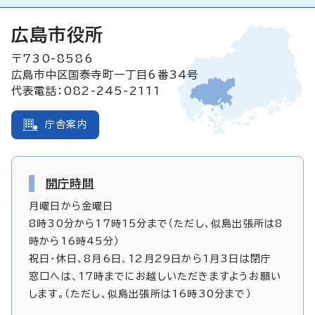
広島市役所
〒730-8586
広島市中区国泰寺町一丁目6番34号
代表電話：082-245-2111
庁舎案内
開庁時間
月曜日から金曜日
8時30分から17時15分まで（ただし、似島出張所は8
時から16時45分）
祝日・休日、8月6日、12月29日から1月3日は閉庁
窓口へは、17時までにお越しいただきますようお願い
します。（ただし、似島出張所は16時30分まで）