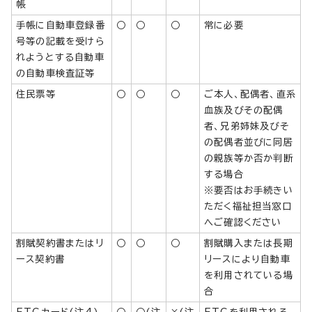
帳
手帳に自動車登録番
○
○
○
常に必要
号等の記載を受けら
れようとする自動車
の自動車検査証等
住民票等
○
○
○
ご本人、配偶者、直系
血族及びその配偶
者、兄弟姉妹及びそ
の配偶者並びに同居
の親族等か否か判断
する場合
※要否はお手続きい
ただく福祉担当窓口
へご確認ください
割賦契約書またはリ
○
○
○
割賦購入または長期
ース契約書
リースにより自動車
を利用されている場
合
ETCカード(注4)
○
○(注
×(注
ETCを利用される