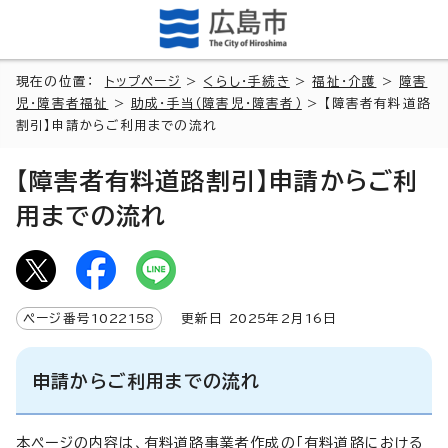
現在の位置：
トップページ
>
くらし・手続き
>
福祉・介護
>
障害
児・障害者福祉
>
助成・手当（障害児・障害者）
> 【障害者有料道路
割引】申請からご利用までの流れ
【障害者有料道路割引】申請からご利
用までの流れ
ページ番号
1022158
更新日
2025
年2月
16
日
申請からご利用までの流れ
本ページの内容は、有料道路事業者作成の「有料道路における