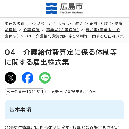
現在の位置：
トップページ
>
くらし・手続き
>
福祉・介護
>
高齢
者福祉
>
介護保険
>
事業者（介護保険）
>
様式集（事業者 介
護保険）
> 04 介護給付費算定に係る体制等に関する届出様式集
04 介護給付費算定に係る体制等
に関する届出様式集
ページ番号
1011311
更新日
2026
年5月
19
日
基本事項
介護給付費算定に係る体制に変更(減算となる場合も含む。)