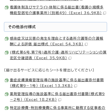
看護体制及びサテライト体制に係る届出書（看護小規模多
機能型居宅介護事業所）（別紙49） （Excel 36.9KB）
その他添付様式
感染症又は災害の発生を理由とする通所介護等の介護報
酬による評価 届出様式 （Excel 54.3KB）
(様式第6号,第7号)通所介護・通所リハビリテーションの算
定区分確認表 （Excel 35.9KB）
〔届け出るサービスに応じたシートを提出してください〕
重症皮膚潰瘍管理指導の施設基準に係る届出書添付書類
（様式第9－1号） （Excel 13.3KB）
薬剤管理指導の施設基準に係る届出書添付書類（様式第9
－2号） （Excel 18.2KB）
特定診療費・特別療養費に係る事業所に勤務する従事者の