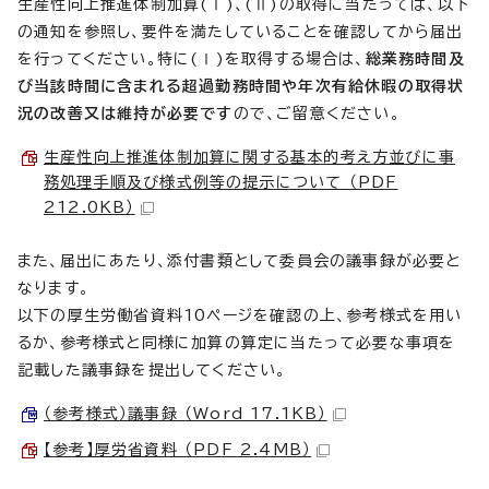
生産性向上推進体制加算(Ⅰ)、(Ⅱ)の取得に当たっては、以下
の通知を参照し、要件を満たしていることを確認してから届出
を行ってください。特に(Ⅰ)を取得する場合は、
総業務時間及
び当該時間に含まれる超過勤務時間や年次有給休暇の取得状
況の改善又は維持が必要です
ので、ご留意ください。
生産性向上推進体制加算に関する基本的考え方並びに事
務処理手順及び様式例等の提示について （PDF
212.0KB）
また、届出にあたり、添付書類として委員会の議事録が必要と
なります。
以下の厚生労働省資料10ページを確認の上、参考様式を用い
るか、参考様式と同様に加算の算定に当たって必要な事項を
記載した議事録を提出してください。
（参考様式）議事録 （Word 17.1KB）
【参考】厚労省資料 （PDF 2.4MB）