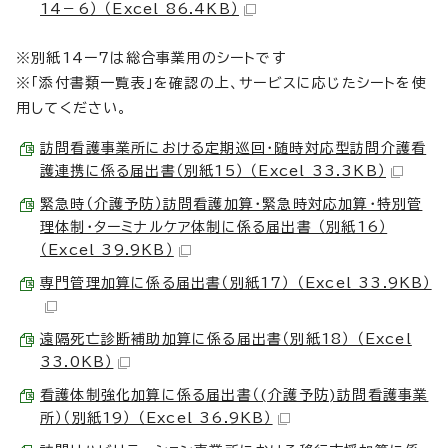
14－6） （Excel 86.4KB）
※別紙14ー7は総合事業用のシートです
※「添付書類一覧表」を確認の上、サービスに応じたシートを使
用してください。
訪問看護事業所における定期巡回・随時対応型訪問介護看
護連携に係る届出書（別紙15） （Excel 33.3KB）
緊急時（介護予防）訪問看護加算・緊急時対応加算・特別管
理体制・ターミナルケア体制に係る届出書 （別紙16）
（Excel 39.9KB）
専門管理加算に係る届出書（別紙17） （Excel 33.9KB）
遠隔死亡診断補助加算に係る届出書（別紙18） （Excel
33.0KB）
看護体制強化加算に係る届出書（(介護予防)訪問看護事業
所）（別紙19） （Excel 36.9KB）