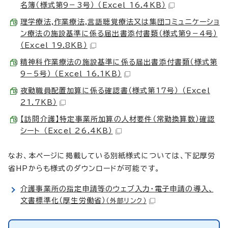
名簿（様式第9－3号） （Excel 16.4KB）
理学療法,作業療法,言語聴覚療法又は集団コミュニケーショ
ン療法の施設基準に係る届出書添付書類（様式第9－4号）
（Excel 19.8KB）
精神科作業療法の施設基準に係る届出書添付書類（様式第
9－5号） （Excel 16.1KB）
夜勤職員配置加算に係る確認書（様式第17号） （Excel
21.7KB）
【訪問介護】特定事業所加算の人材要件（常勤換算数）確認
シート （Excel 26.4KB）
なお、本ページに掲載している別紙様式については、下記厚労
省HPからも様式のダウンロードが可能です。
介護事業所の指定申請等のウェブ入力・電子申請の導入、
文書標準化（厚生労働省）
（外部リンク）