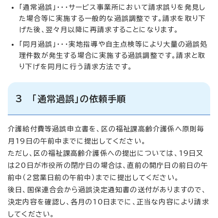
「通常過誤」・・・サービス事業所において請求誤りを発見し
た場合等に実施する一般的な過誤調整です。請求を取り下
げた後、翌々月以降に再請求することになります。
「同月過誤」・・・実地指導や自主点検等により大量の過誤処
理件数が発生する場合に実施する過誤調整です。請求と取
り下げを同月に行う請求方法です。
3 「通常過誤」の依頼手順
介護給付費等過誤申立書を、区の福祉課高齢介護係へ原則毎
月19日の午前中までに提出してください。
ただし、区の福祉課高齢介護係への提出については、19日又
は20日が市役所の閉庁日の場合は、直前の開庁日の前日の午
前中（2営業日前の午前中）までに提出してください。
後日、国保連合会から過誤決定通知書の送付がありますので、
決定内容を確認し、各月の10日までに、正当な内容により請求
してください。