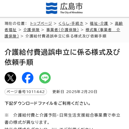
現在の位置：
トップページ
>
くらし・手続き
>
福祉・介護
>
高齢
者福祉
>
介護保険
>
事業者（介護保険）
>
様式集（事業者 介
護保険）
> 介護給付費過誤申立に係る様式及び依頼手順
介護給付費過誤申立に係る様式及び
依頼手順
ページ番号
1011442
更新日
2025
年2月
20
日
下記ダウンロードファイルをご利用ください。
※ 介護給付費と介護予防・日常生活支援総合事業費で申立
書の様式が異なります。