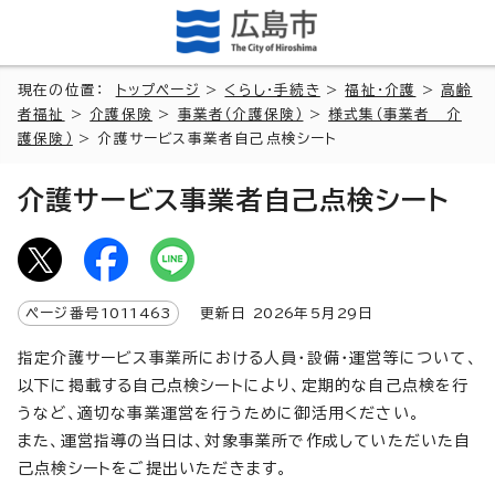
現在の位置：
トップページ
>
くらし・手続き
>
福祉・介護
>
高齢
者福祉
>
介護保険
>
事業者（介護保険）
>
様式集（事業者 介
護保険）
> 介護サービス事業者自己点検シート
介護サービス事業者自己点検シート
ページ番号
1011463
更新日
2026
年5月
29
日
指定介護サービス事業所における人員・設備・運営等について、
以下に掲載する自己点検シートにより、定期的な自己点検を行
うなど、適切な事業運営を行うために御活用ください。
また、運営指導の当日は、対象事業所で作成していただいた自
己点検シートをご提出いただきます。