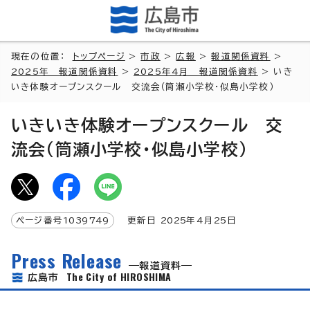
現在の位置：
トップページ
>
市政
>
広報
>
報道関係資料
>
2025年 報道関係資料
>
2025年4月 報道関係資料
> いき
いき体験オープンスクール 交流会（筒瀬小学校・似島小学校）
いきいき体験オープンスクール 交
流会（筒瀬小学校・似島小学校）
ページ番号
1039749
更新日
2025
年4月
25
日
Press Release
報道資料
The City of HIROSHIMA
広島市