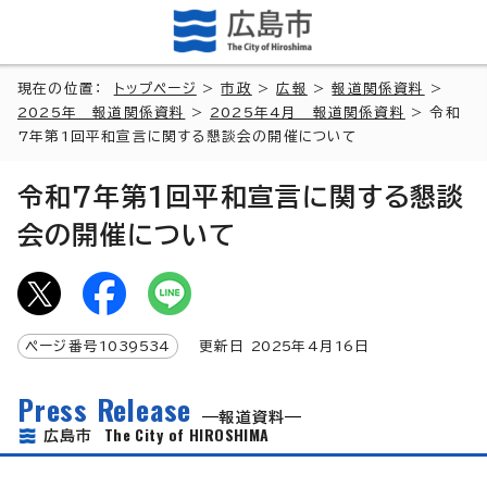
現在の位置：
トップページ
>
市政
>
広報
>
報道関係資料
>
2025年 報道関係資料
>
2025年4月 報道関係資料
> 令和
7年第1回平和宣言に関する懇談会の開催について
令和7年第1回平和宣言に関する懇談
会の開催について
ページ番号
1039534
更新日
2025
年4月
16
日
Press Release
報道資料
The City of HIROSHIMA
広島市