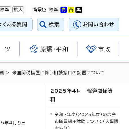
標準
拡大
背景色
よくある質問
検索
お問い合わせ
ーツ
原爆・平和
市政
資料
> 米国関税措置に伴う相談窓口の設置について
2025年4月 報道関係資
料
令和7年度（2025年度）の広島
市職員採用試験について（人事課
25
年4月9日
実施分）