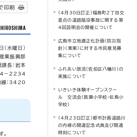
で印刷
（4月30日訂正）福島町2丁目交
差点の道路陥没事故に関する第
f HIROSHIMA
4回説明会の開催について
広島市立地適正化計画（防災指
日（水曜日）
針）（素案）に対する市民意見募
集について
産業振興部
援課長：岩本
ふれあい放流（佐伯区八幡川）の
4－2234
実施について
内線：3420
いきいき体験オープンスクー
ル 交流会（筒瀬小学校・似島小
学校）
（4月23日訂正）都市計画道路川
の内線の開通記念式典及び開通
時刻について
す。