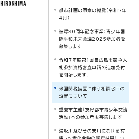
f HIROSHIMA
都市計画の原案の縦覧（令和7年
4月）
被爆80周年記念事業：青少年国
際平和未来会議2025参加者を
募集します
令和7年度第1回目広島市競争入
札参加資格審査申請の追加受付
を開始します。
米国関税措置に伴う相談窓口の
設置について
重慶市主催「友好都市青少年交流
活動」への参加者を募集します
湯坂川及びその支川における有
機フッ素化合物の調査結果につ