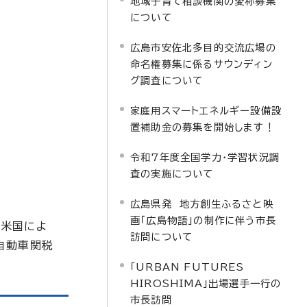
地域子育て相談機関の愛称募集
について
広島市安佐北多目的交流広場の
命名権募集に係るサウンディン
グ調査について
家庭用スマートエネルギー設備設
置補助金の募集を開始します！
令和7年度全国学力・学習状況調
査の実施について
広島県発 地方創生ふるさと映
画「広島物語」の制作に伴う市長
、米国によ
訪問について
自動車関税
「URBAN FUTURES
HIROSHIMA」出場選手一行の
市長訪問