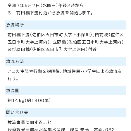
令和7年5月7日（水曜日）午後2時から
※ 前田橋下流付近から放流を開始します。
放流場所
前田橋下流（佐伯区五日市町大字下小深川）、門前橋（佐伯区
五日市町大字上河内）、立野橋（佐伯区五日市町大字上河内）
及び原田橋（佐伯区五日市町大字上河内）付近
放流方法
アユの生態や行動を説明後、地域住民・小学生による放流を
行う。
放流量
約14kg（約1400尾）
問い合せ先
放流事業に関すること
経済観光局農林水産部水産課 課長 安永 電話：082-