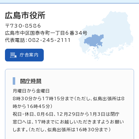
広島市役所
〒730-8586
広島市中区国泰寺町一丁目6番34号
代表電話：082-245-2111
庁舎案内
開庁時間
月曜日から金曜日
8時30分から17時15分まで（ただし、似島出張所は8
時から16時45分）
祝日・休日、8月6日、12月29日から1月3日は閉庁
窓口へは、17時までにお越しいただきますようお願い
します。（ただし、似島出張所は16時30分まで）