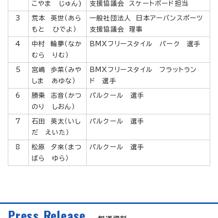
こやま じゅん)
支援協議会 スケートボード担当
3
荒本 英世（あら
一般社団法人 日本アーバンスポーツ
もと ひでよ）
支援協議会 理事
4
中村 輪夢（なか
BMXフリースタイル パーク 選手
むら りむ）
5
宮嶋 歩菜（みや
BMXフリースタイル フラットラン
しま あゆな）
ド 選手
6
勝乗 志音（かつ
パルクール 選手
のり しおん）
7
石田 英太（いし
パルクール 選手
だ えいた）
8
松原 夕來（まつ
パルクール 選手
ばら ゆら）
Press Release