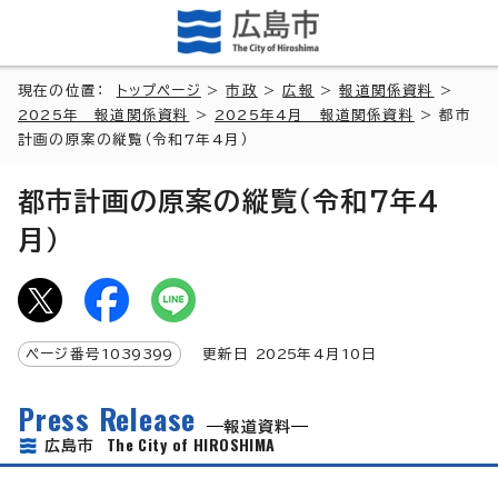
現在の位置：
トップページ
>
市政
>
広報
>
報道関係資料
>
2025年 報道関係資料
>
2025年4月 報道関係資料
> 都市
計画の原案の縦覧（令和7年4月）
都市計画の原案の縦覧（令和7年4
月）
ページ番号
1039399
更新日
2025
年4月
10
日
Press Release
報道資料
The City of HIROSHIMA
広島市