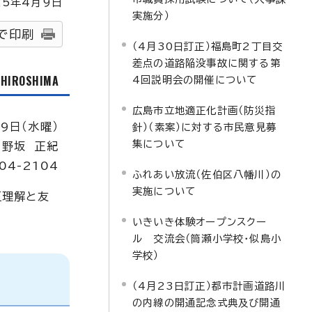
25
年4月9日
実施分）
で印刷
（4月30日訂正）福島町2丁目交
差点の道路陥没事故に関する第
f HIROSHIMA
4回説明会の開催について
広島市立地適正化計画（防災指
9日（水曜）
針）（素案）に対する市民意見募
集について
：野坂 正紀
04-2104
ふれあい放流（佐伯区八幡川）の
実施について
互理解と友
いきいき体験オープンスクー
ル 交流会（筒瀬小学校・似島小
学校）
（4月23日訂正）都市計画道路川
の内線の開通記念式典及び開通