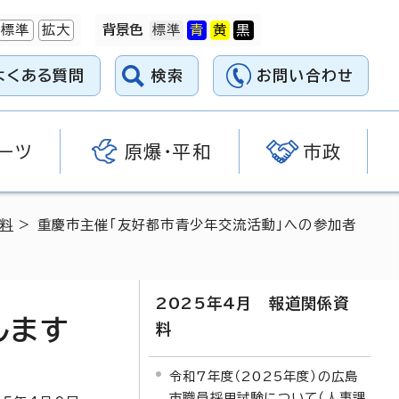
標準
拡大
背景色
よくある質問
検索
お問い合わせ
ーツ
原爆・平和
市政
資料
> 重慶市主催「友好都市青少年交流活動」への参加者
2025年4月 報道関係資
します
料
令和7年度（2025年度）の広島
市職員採用試験について（人事課