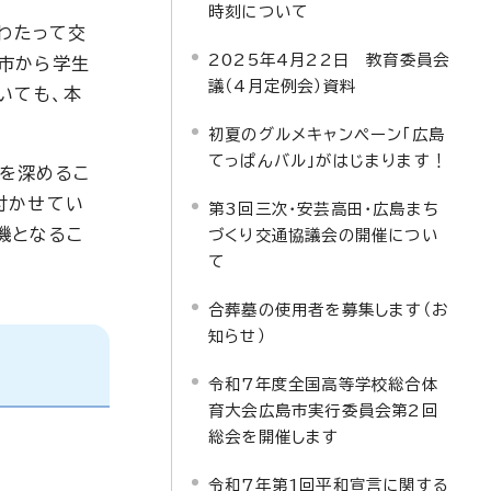
時刻について
わたって交
2025年4月22日 教育委員会
市から学生
議（4月定例会）資料
いても、本
初夏のグルメキャンペーン「広島
てっぱんバル」がはじまります！
を深めるこ
付かせてい
第3回三次・安芸高田・広島まち
機となるこ
づくり交通協議会の開催につい
て
合葬墓の使用者を募集します（お
知らせ）
令和7年度全国高等学校総合体
育大会広島市実行委員会第2回
総会を開催します
令和7年第1回平和宣言に関する