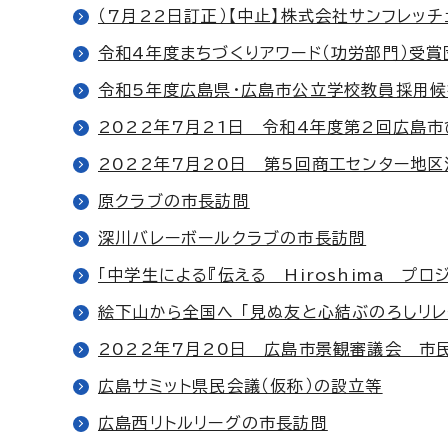
（7月22日訂正）【中止】株式会社サンフレッ
令和4年度まちづくりアワード（功労部門）受
令和5年度広島県・広島市公立学校教員採用候
2022年7月21日 令和4年度第2回広島
2022年7月20日 第5回商工センター地区
原クラブの市長訪問
深川バレーボールクラブの市長訪問
「中学生による『伝える Hiroshima プ
絵下山から全国へ 「見ぬ友と心結ぶのろしリレ
2022年7月20日 広島市景観審議会 市
広島サミット県民会議（仮称）の設立等
広島西リトルリーグの市長訪問