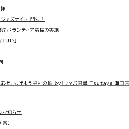
参拝
町ジャズナイト」開催！
護岸ボランティア清掃の実施
ロID」
問
、広げよう福祉の輪 by『フタバ図書 Tsutaya 海田店
のお知らせ
（案）