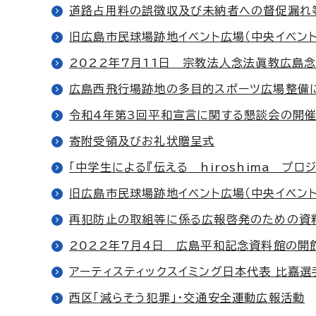
道路占用料の誤徴収及び未納者への督促漏れ
旧広島市民球場跡地イベント広場（中央イベン
2022年7月11日 宗教法人念法眞教広島
広島西飛行場跡地の多目的スポーツ広場整備
令和4年第3回平和宣言に関する懇談会の開
寄附受領及びお礼状贈呈式
「中学生による『伝える hiroshima プ
旧広島市民球場跡地イベント広場（中央イベン
再犯防止の取組等に係る広報啓発のための資
2022年7月4日 広島平和記念資料館の開
アーティスティックスイミング日本代表 比嘉
西区「減らそう犯罪」・交通安全運動広報活動