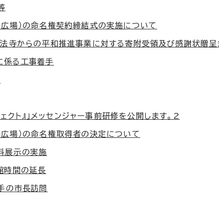
等
ト広場）の命名権契約締結式の実施について
念法寺からの平和推進事業に対する寄附受領及び感謝状贈呈
に係る工事着手
催
ロジェクト』」メッセンジャー事前研修を公開します。2
ト広場）の命名権取得者の決定について
料展示の実施
館時間の延長
選手の市長訪問