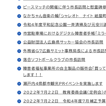
ピースマッチの開催に伴う市長訪問と慰霊碑
なかちゃん音楽の輪「シャレオト ナイト 紙屋
令和4年度平和記念公園一斉清掃及び元安川
市営駐車場におけるデジタル障害者手帳「ミライ
公益財団法人広島県サッカー協会の市長訪問
外務省G7広島サミット事務局長による市長訪
落合ソフトボールクラブの市長訪問
障害者福祉事業所の自主製品の販売会「買って応援
します！！
瀬戸内4県都市観光PRイベントを実施します
2022年7月22日 教育委員会議（定例会）
2022年7月22日 令和4年度7月補正予算