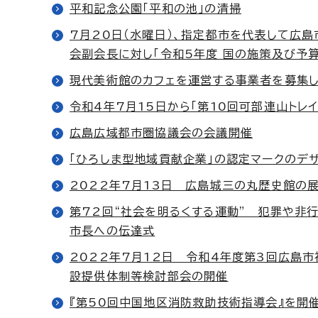
平和記念公園「平和の池」の清掃
7月20日（水曜日）、指定都市を代表して広島市
会副会長に対し「令和5年度 国の施策及び予
現代美術館のカフェを運営する事業者を募集
令和4年7月15日から「第10回可部連山トレ
広島広域都市圏協議会の会議開催
「ひろしま型地域貢献企業」の認定マークのデ
2022年7月13日 広島城三の丸歴史館の
第72回“社会を明るくする運動” 犯罪や非
市長への伝達式
2022年7月12日 令和4年度第3回広島
設提供体制等検討部会の開催
『第50回中国地区消防救助技術指導会』を開