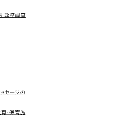
稔 政務調査
メッセージの
教育・保育施