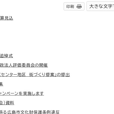
大きな文字
印刷
決算見込
員追悼式
行政法人評価委員会の開催
工センター地区 街づくり提案」の提出
集
ャンペーンを実施します
会）資料
に係る広島市文化財保護条例違反