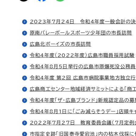
2023年7月24日 令和4年度一般会計の
原南バレーボールスポーツ少年団の市長訪問
広島北ボーイズの市長訪問
令和4年度（2022年度）広島市職員採用試験
令和4年8月5日挙行の広島市原爆死没公務
令和4年度 第2回 広島市病院事業地方独立
広島商工センター地域経済サミットによる「商
令和4年度「ザ・広島ブランド」新規認定品の募
令和4年8月1日に「ごみ減らそうデー」店頭キ
2022年7月27日 教育委員会議（7月定例
市指定史跡「旧国泰寺愛宕池」内の枯木伐採