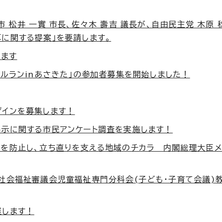
 松井 一實 市長、佐々木 壽吉 議長が、自由民主党 木原 
算に関する提案」を要請します。
します
イルランinあさきた」の参加者募集を開始しました！
ザインを募集します！
展示に関する市民アンケート調査を実施します！
行を防止し、立ち直りを支える地域のチカラ 内閣総理大臣
市社会福祉審議会児童福祉専門分科会(子ども・子育て会議)
催します！