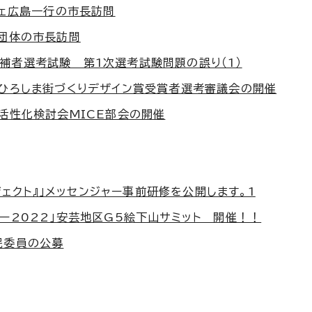
チェ広島一行の市長訪問
賞団体の市長訪問
補者選考試験 第1次選考試験問題の誤り（1）
市ひろしま街づくりデザイン賞受賞者選考審議会の開催
活性化検討会MICE部会の開催
ロジェクト』」メッセンジャー事前研修を公開します。1
ー2022」安芸地区G5絵下山サミット 開催！！
民委員の公募