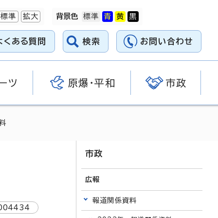
標準
拡大
背景色
よくある質問
検索
お問い合わせ
ーツ
原爆・平和
市政
料
市政
広報
報道関係資料
004434