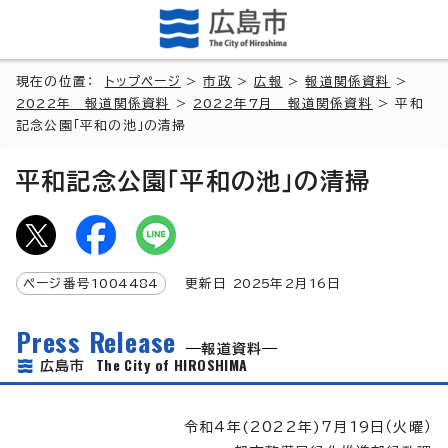
現在の位置：
トップページ
>
市政
>
広報
>
報道関係資料
>
2022年 報道関係資料
>
2022年7月 報道関係資料
> 平和
記念公園「平和の池」の清掃
平和記念公園「平和の池」の清掃
ページ番号
1004484
更新日
2025
年2月
16
日
Press Release
報道資料
The City of HIROSHIMA
広島市
令和4年(2022年)7月19日（火曜）