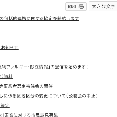
大きな文字
印刷
との包括的連携に関する協定を締結します
のお知らせ
食物アレルギー・献立情報」の配信を始めます！
会）資料
備等事業者選定審議会の開催
直しに係る区域区分の変更について（公聴会の中止）
の策定
次）素案に対する市民意見募集