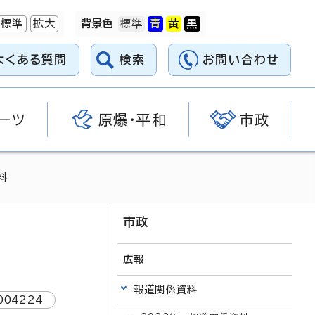
標準
拡大
背景色
よくある質問
検索
お問い合わせ
ーツ
原爆・平和
市政
料
市政
広報
報道関係資料
004224