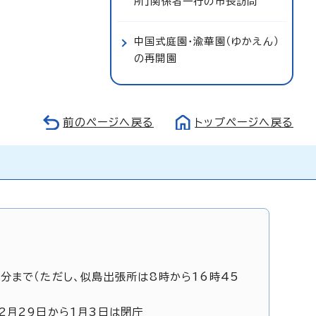
所」関係者一行の市長訪問
中国式庭園・渝華園（ゆかえん）
の再開園
前のページへ戻る
トップページへ戻る
5分まで（ただし、似島出張所は8時から16時45
12月29日から1月3日は閉庁