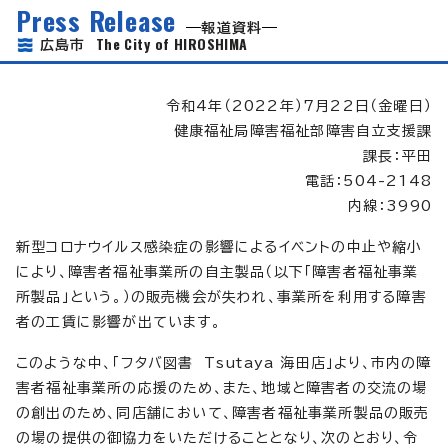
Press Release
報道資料
The City of HIROSHIMA
広島市
令和4年（2022年）7月22日（金曜日）
健康福祉局障害福祉部障害自立支援課
課長：平田
電話：504-2148
内線：3990
新型コロナウイルス感染症の影響によるイベントの中止や縮小
により、障害者福祉事業所の自主製品（以下「障害者福祉事業
所製品」という。）の販売機会が失われ、事業所を利用する障害
者の工賃に影響が出ています。
このような中、「フタバ図書 Tsutaya 海田店」より、市内の障
害者福祉事業所の応援のため、また、地域と障害者の交流の場
の創出のため、同店舗において、障害者福祉事業所製品の販売
の場の提供の御協力をいただけることとなり、次のとおり、令