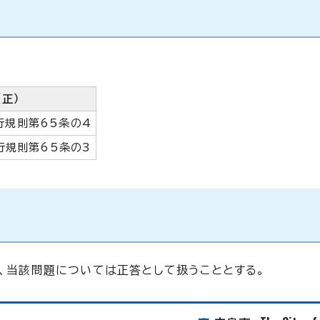
（正）
行規則第65条の4
行規則第65条の3
し、当該問題については正答として扱うこととする。