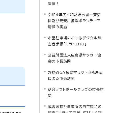
開催！
令和4年度平和記念公園一斉清
掃及び元安川護岸ボランティア
清掃の実施
市営駐車場におけるデジタル障
害者手帳「ミライロID」
公益財団法人広島県サッカー協
会の市長訪問
外務省G7広島サミット事務局長
による市長訪問
落合ソフトボールクラブの市長訪
問
障害者福祉事業所の自主製品の
販売会「買って応援、広げよう福