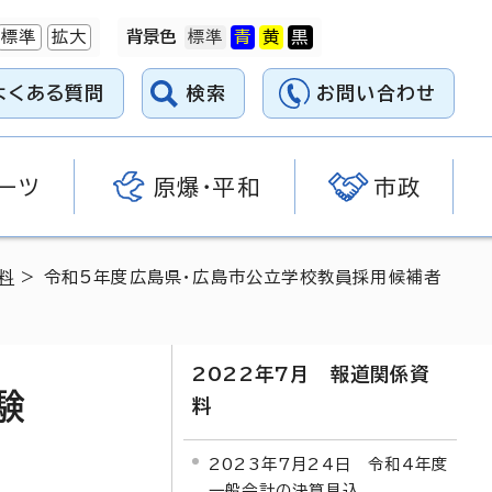
標準
拡大
背景色
よくある質問
検索
お問い合わせ
ーツ
原爆・平和
市政
料
> 令和5年度広島県・広島市公立学校教員採用候補者
2022年7月 報道関係資
試験
料
2023年7月24日 令和4年度
一般会計の決算見込