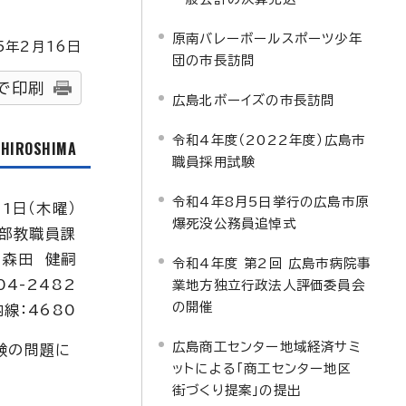
原南バレーボールスポーツ少年
5
年2月
16
日
団の市長訪問
で印刷
広島北ボーイズの市長訪問
令和4年度（2022年度）広島市
f HIROSHIMA
職員採用試験
令和4年8月5日挙行の広島市原
1日（木曜）
爆死没公務員追悼式
部教職員課
：森田 健嗣
令和4年度 第2回 広島市病院事
04-2482
業地方独立行政法人評価委員会
の開催
内線：4680
広島商工センター地域経済サミ
験の問題に
ットによる「商工センター地区
街づくり提案」の提出