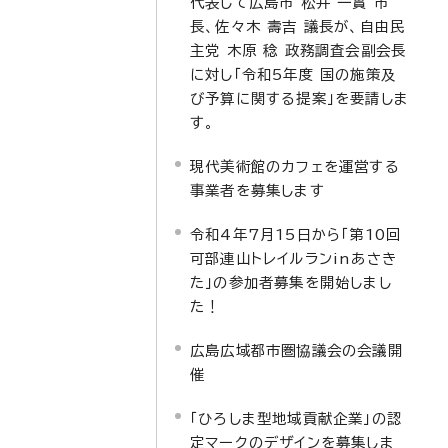
代表して広島市 松井 一實 市
長、佐々木 壽吉 議長が、自由民
主党 木原 稔 政務調査会副会長
に対し「令和5年度 国の施策及
び予算に関する提案」を要請しま
す。
現代美術館のカフェを運営する
事業者を募集します
令和4年7月15日から「第10回
可部連山トレイルランinあさき
た」の参加者募集を開始しまし
た！
広島広域都市圏協議会の会議開
催
「ひろしま型地域貢献企業」の認
定マークのデザインを募集しま