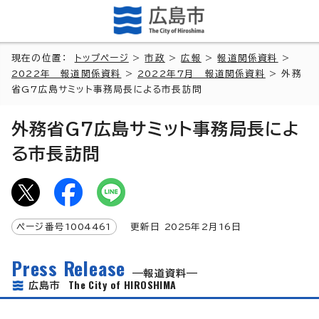
現在の位置：
トップページ
>
市政
>
広報
>
報道関係資料
>
2022年 報道関係資料
>
2022年7月 報道関係資料
> 外務
省G7広島サミット事務局長による市長訪問
外務省G7広島サミット事務局長によ
る市長訪問
ページ番号
1004461
更新日
2025
年2月
16
日
Press Release
報道資料
The City of HIROSHIMA
広島市