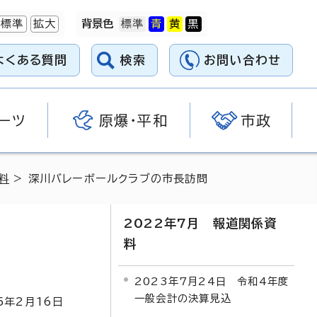
標準
拡大
背景色
よくある質問
検索
お問い合わせ
ーツ
原爆・平和
市政
料
> 深川バレーボールクラブの市長訪問
2022年7月 報道関係資
料
2023年7月24日 令和4年度
一般会計の決算見込
5
年2月
16
日