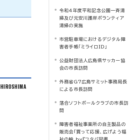
令和4年度平和記念公園一斉清
掃及び元安川護岸ボランティア
清掃の実施
市営駐車場におけるデジタル障
害者手帳「ミライロID」
公益財団法人広島県サッカー協
会の市長訪問
外務省G7広島サミット事務局長
f HIROSHIMA
による市長訪問
落合ソフトボールクラブの市長訪
問
障害者福祉事業所の自主製品の
販売会「買って応援、広げよう福
祉の輪 by『フタバ図書