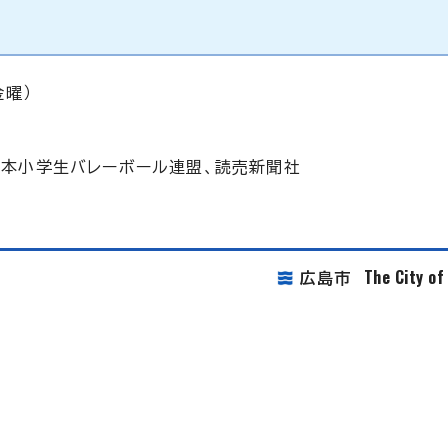
金曜）
日本小学生バレーボール連盟、読売新聞社
The City o
広島市