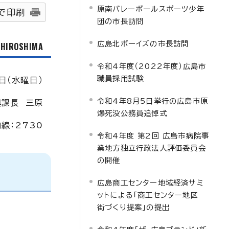
原南バレーボールスポーツ少年
で印刷
団の市長訪問
広島北ボーイズの市長訪問
f HIROSHIMA
令和4年度（2022年度）広島市
職員採用試験
日（水曜日）
令和4年8月5日挙行の広島市原
興課長 三原
爆死没公務員追悼式
内線：2730
令和4年度 第2回 広島市病院事
業地方独立行政法人評価委員会
の開催
広島商工センター地域経済サミ
ットによる「商工センター地区
街づくり提案」の提出