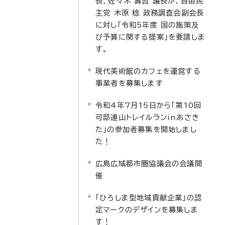
長、佐々木 壽吉 議長が、自由民
主党 木原 稔 政務調査会副会長
に対し「令和5年度 国の施策及
び予算に関する提案」を要請しま
す。
現代美術館のカフェを運営する
事業者を募集します
令和4年7月15日から「第10回
可部連山トレイルランinあさき
た」の参加者募集を開始しまし
た！
広島広域都市圏協議会の会議開
催
「ひろしま型地域貢献企業」の認
定マークのデザインを募集しま
す！