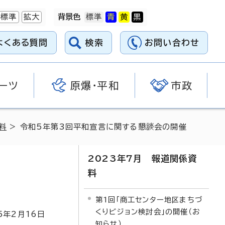
標準
拡大
背景色
よくある質問
検索
お問い合わせ
ーツ
原爆・平和
市政
料
> 令和5年第3回平和宣言に関する懇談会の開催
2023年7月 報道関係資
料
第1回「商工センター地区まちづ
くりビジョン検討会」の開催（お
5
年2月
16
日
知らせ）