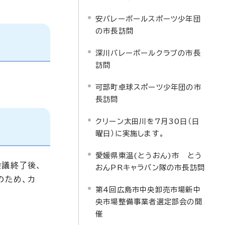
安バレーボールスポーツ少年団
の市長訪問
深川バレーボールクラブの市長
訪問
可部町卓球スポーツ少年団の市
長訪問
クリーン太田川を7月30日（日
曜日）に実施します。
愛媛県東温(とうおん)市 とう
会議終了後、
おんPRキャラバン隊の市長訪問
のため、カ
第4回広島市中央卸売市場新中
央市場整備事業者選定部会の開
催