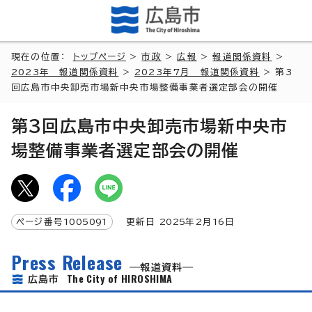
現在の位置：
トップページ
>
市政
>
広報
>
報道関係資料
>
2023年 報道関係資料
>
2023年7月 報道関係資料
> 第3
回広島市中央卸売市場新中央市場整備事業者選定部会の開催
第3回広島市中央卸売市場新中央市
場整備事業者選定部会の開催
ページ番号
1005091
更新日
2025
年2月
16
日
Press Release
報道資料
The City of HIROSHIMA
広島市