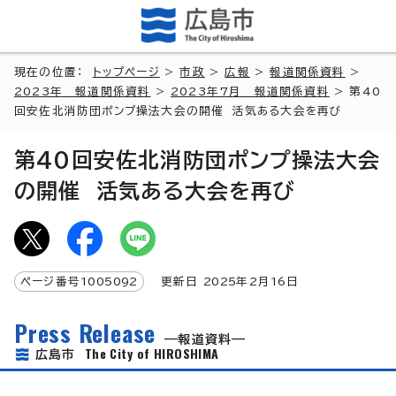
現在の位置：
トップページ
>
市政
>
広報
>
報道関係資料
>
2023年 報道関係資料
>
2023年7月 報道関係資料
> 第40
回安佐北消防団ポンプ操法大会の開催 活気ある大会を再び
第40回安佐北消防団ポンプ操法大会
の開催 活気ある大会を再び
ページ番号
1005092
更新日
2025
年2月
16
日
Press Release
報道資料
The City of HIROSHIMA
広島市