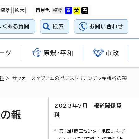
標準
拡大
背景色
よくある質問
検索
お問い合わせ
ーツ
原爆・平和
市政
料
> サッカースタジアムのペデストリアンデッキ橋桁の架
2023年7月 報道関係資
況の報
料
第1回「商工センター地区まちづ
くりビジョン検討会」の開催（お