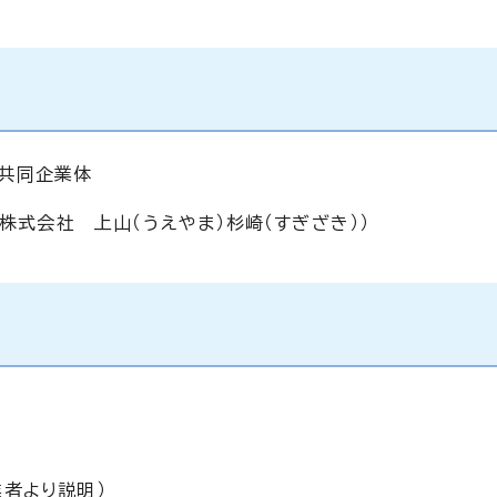
ィ共同企業体
株式会社 上山（うえやま）杉崎（すぎざき））
業者より説明）