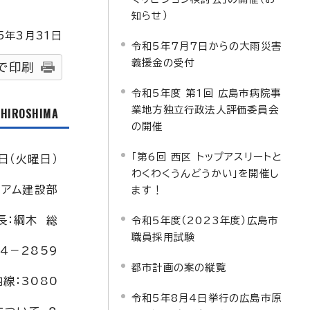
知らせ）
5
年3月
31
日
令和5年7月7日からの大雨災害
義援金の受付
で印刷
令和5年度 第1回 広島市病院事
業地方独立行政法人評価委員会
f HIROSHIMA
の開催
「第6回 西区 トップアスリートと
日（火曜日）
わくわくうんどうかい」を開催し
ジアム建設部
ます！
長：綱木 総
令和5年度（2023年度）広島市
職員採用試験
4－2859
都市計画の案の縦覧
内線：3080
令和5年8月4日挙行の広島市原