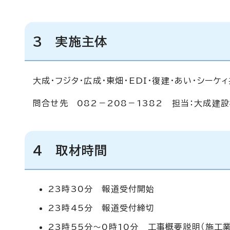
3 実施主体
大成・フジタ・広成・東畑・EDI・復建・あい・シーケ
問合せ先 082－208－1382 担当：大成建設
4 取材時間
23時30分 報道受付開始
23時45分 報道受付締切
23時55分～0時10分 工事概要説明（施工