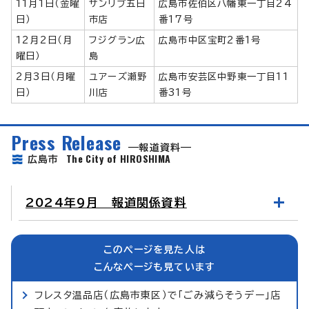
11月1日（金曜
サンリブ五日
広島市佐伯区八幡東一丁目24
日）
市店
番17号
12月2日（月
フジグラン広
広島市中区宝町2番1号
曜日）
島
2月3日（月曜
ユアーズ瀬野
広島市安芸区中野東一丁目11
日）
川店
番31号
Press Release
報道資料
The City of HIROSHIMA
広島市
2024年9月 報道関係資料
このページを見た人は
こんなページも見ています
フレスタ温品店（広島市東区）で「ごみ減らそうデー」店