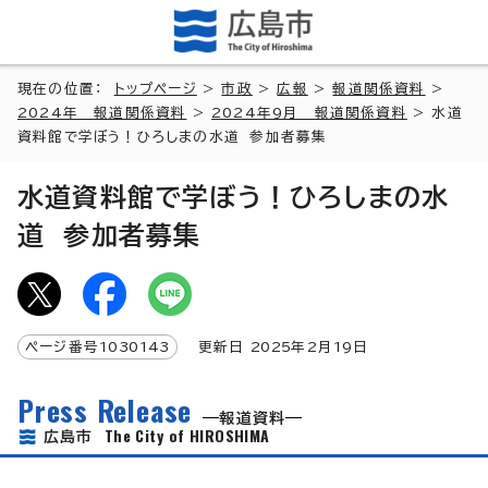
現在の位置：
トップページ
>
市政
>
広報
>
報道関係資料
>
2024年 報道関係資料
>
2024年9月 報道関係資料
> 水道
資料館で学ぼう！ひろしまの水道 参加者募集
水道資料館で学ぼう！ひろしまの水
道 参加者募集
ページ番号
1030143
更新日
2025
年2月
19
日
Press Release
報道資料
The City of HIROSHIMA
広島市