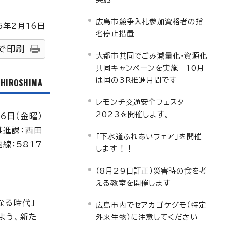
広島市競争入札参加資格者の指
5
年2月
16
日
名停止措置
で印刷
大都市共同でごみ減量化・資源化
共同キャンペーンを実施 10月
は国の3R推進月間です
f HIROSHIMA
レモンチ交通安全フェスタ
2023を開催します。
6日（金曜）
推進課：西田
「下水道ふれあいフェア」を開催
内線：5817
します！！
（8月29日訂正）災害時の食を考
える教室を開催します
なる時代」
広島市内でセアカゴケグモ（特定
よう、新た
外来生物）に注意してください