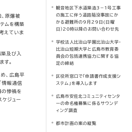
観音地区下水道築造3－1号工事
の施工に伴う道路陥没事故にか
絵、原爆被
かる避難所の9月29日(日曜
ステムを構築
日）20時以降のお問い合わせ先
考えていま
学校法人比治山学園比治山大学・
比治山短期大学と広島市教育委
構築及び入
員会の包括連携協力に関する協
ます。
定の締結
ため、広島平
区役所窓口で「申請書作成支援シ
「情報通信
ステム」を導入します
爆の惨禍を
広島市安佐北コミュニティセンタ
スケジュー
ーの命名権募集に係るサウンデ
ィング調査
都市計画の案の縦覧