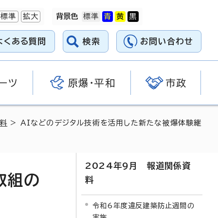
標準
拡大
背景色
よくある質問
検索
お問い合わせ
ーツ
原爆・平和
市政
資料
> AIなどのデジタル技術を活用した新たな被爆体験継
2024年9月 報道関係資
取組の
料
令和6年度違反建築防止週間の
実施