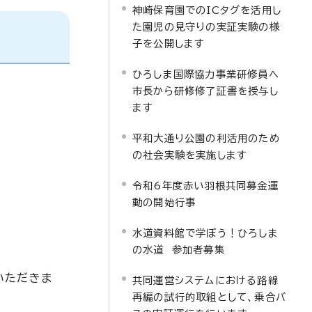
神崎保育園でのICタグを活用し
た園児の見守りの実証実験の様
子を公開します
ひろしま国際協力事業研修員へ
市長から研修修了証書を授与し
ます
平和大通り公園の利活用のため
の社会実験を実施します
令和6年度赤い羽根共同募金運
動の開始行事
水道資料館で学ぼう！ひろしま
の水道 参加者募集
いただきま
共同運営システムにおける路線
再編の試行的取組として、乗合バ