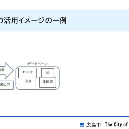
の活用イメージの一例
The City o
広島市